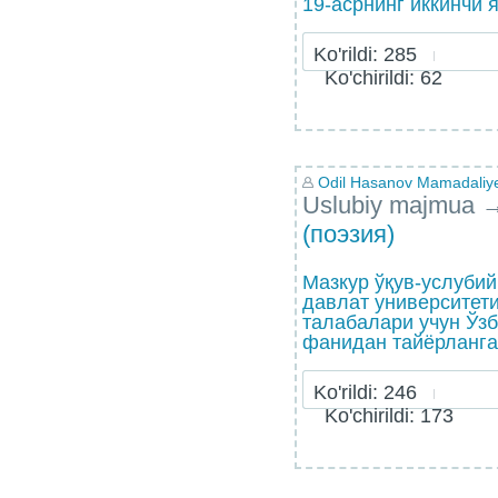
19-асрнинг иккинчи я
Ko'rildi: 285
Ko'chirildi: 62
Odil Hasanov Mamadaliy
Uslubiy majmua
(поэзия)
Мазкур ўқув-услуби
давлат университет
талабалари учун Ўзб
фанидан тайёрланган
Ko'rildi: 246
Ko'chirildi: 173