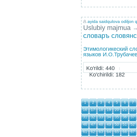
ayida saidqulova odiljon q
Uslubiy majmua
словаръ словянс
Этимологикеский сл
языков И.О.Трубачев
Ko'rildi: 440
Ko'chirildi: 182
1
2
3
4
5
6
7
16
17
18
19
20
21
22
31
32
33
34
35
36
37
46
47
48
49
50
51
52
61
62
63
64
65
66
67