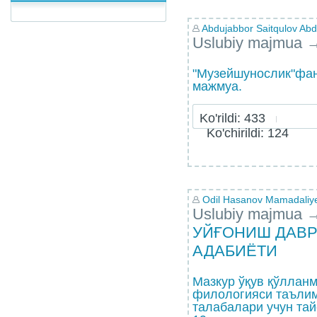
Abdujabbor Saitqulov Abdu
Uslubiy majmua
"Музейшунослик"фан
мажмуа.
Ko'rildi: 433
Ko'chirildi: 124
Odil Hasanov Mamadaliy
Uslubiy majmua
УЙҒОНИШ ДАВР
АДАБИЁТИ
Мазкур ўқув қўлланм
филологияси таъли
талабалари учун тай