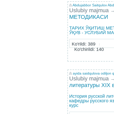
Abdujabbor Saitqulov Abdu
Uslubiy majmua
МЕТОДИКАСИ
ТАРИХ ЎҚИТИШ МЕ
ЎҚУВ - УСЛУБИЙ М
Ko'rildi: 389
Ko'chirildi: 140
ayida saidqulova odiljon q
Uslubiy majmua
литературы XIX 
История русской лит
кафедры русского яз
курс