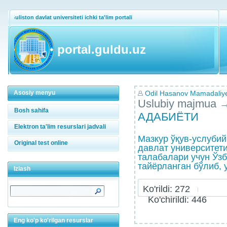
Guliston davlat universiteti ichki ta'lim portali
portal.guldu.uz
Asosiy menyu
Odil Hasanov Mamadaliy
Uslubiy majmua
Bosh sahifa
АДАБИЁТИ
Elektron ta'lim resurslari jadvali
Мазкур ўқув-услуби
Original test online
давлат университет
талабалари учун Ўз
тайёрланган бўлиб, у
Izlash
Ko'rildi: 272
Ko'chirildi: 446
Eng ko'p ko'rilgan resurslar