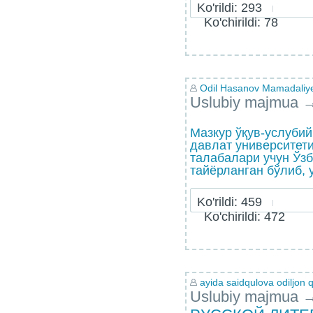
Ko'rildi: 293
Ko'chirildi: 78
Odil Hasanov Mamadaliy
Uslubiy majmua
Мазкур ўқув-услуби
давлат университет
талабалари учун Ўз
тайёрланган бўлиб, у
Ko'rildi: 459
Ko'chirildi: 472
ayida saidqulova odiljon q
Uslubiy majmua