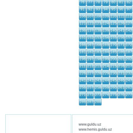
76
77
78
79
80
81
82
91
92
93
94
95
96
97
106
107
108
109
110
111
112
121
122
123
124
125
126
127
136
137
138
139
140
141
142
151
152
153
154
155
156
157
166
167
168
169
170
171
172
181
182
183
184
185
186
187
196
197
198
199
200
201
202
211
212
213
214
215
216
217
226
227
228
229
230
231
232
241
242
243
244
245
246
247
256
257
258
259
260
261
262
271
272
273
274
275
276
277
286
287
288
www.guldu.uz
www.hemis.guldu.uz