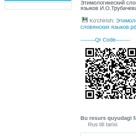
Этимологикеский сло
языков И.О.Трубачева
Ko'chirish:
Этимол
словянских языков.pd
--------Qr Code--------
Bu resurs quyudagi fa
Rus tili tarixi