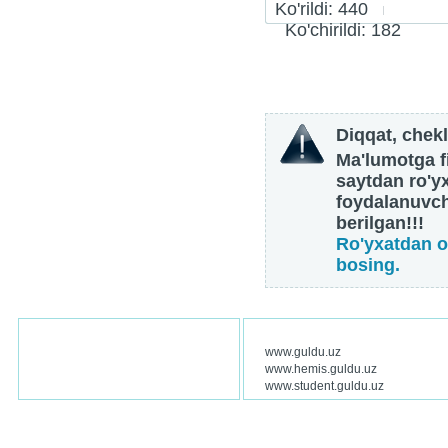
Ko'rildi: 440
Ko'chirildi: 182
Diqqat, chekl
Ma'lumotga fi
saytdan ro'y
foydalanuvch
berilgan!!!
Ro'yxatdan o
bosing.
www.guldu.uz
www.hemis.guldu.uz
www.student.guldu.uz