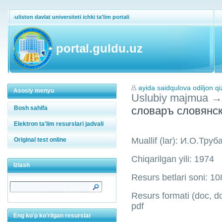
Guliston davlat universiteti ichki ta'lim portali
portal.guldu.uz
ayida saidqulova odiljon qi
Asosiy menyu
Uslubiy majmua
→
Bosh sahifa
словаръ словянс
Elektron ta'lim resurslari jadvali
Muallif (lar): И.О.Тру
Original test online
Chiqarilgan yili: 1974
Izlash
Resurs betlari soni: 10
Resurs formati (doc, doc
pdf
Eng ko'p ko'rilgan resurslar