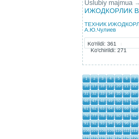
Uslubiy majmua
ИЖОДКОРЛИК В
ТЕХНИК ИЖОДКОРЛ
А.Ю.Чулиев
Ko'rildi: 361
Ko'chirildi: 271
1
2
3
4
5
6
7
16
17
18
19
20
21
22
31
32
33
34
35
36
37
46
47
48
49
50
51
52
61
62
63
64
65
66
67
76
77
78
79
80
81
82
91
92
93
94
95
96
97
106
107
108
109
110
111
112
121
122
123
124
125
126
127