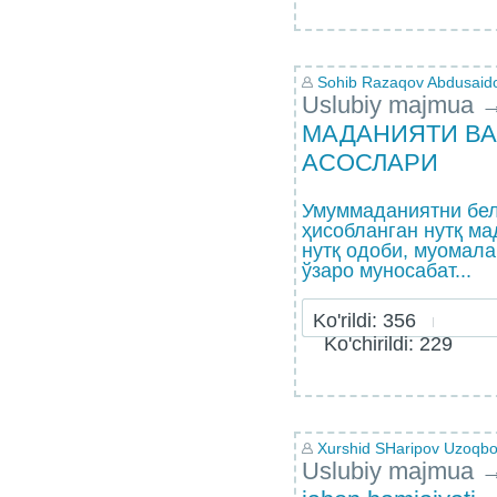
Sohib Razaqov Abdusaid
Uslubiy majmua
МАДАНИЯТИ ВА
АСОСЛАРИ
Умуммаданиятни бел
ҳисобланган нутқ ма
нутқ одоби, муомала
ўзаро муносабат...
Ko'rildi: 356
Ko'chirildi: 229
Xurshid SHaripov Uzoqb
Uslubiy majmua