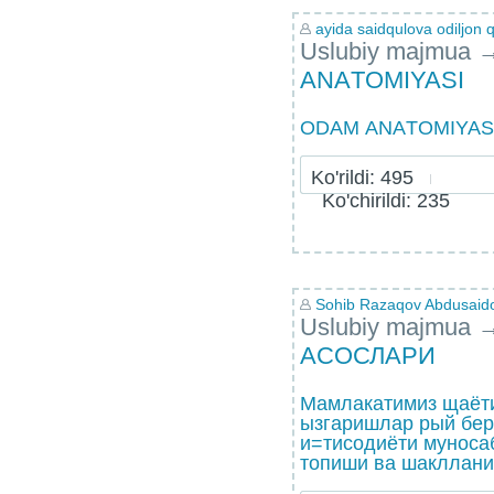
ayida saidqulova odiljon q
Uslubiy majmua
АNАTОMIYASI
ОDАM АNАTОMIYASI B
Ko'rildi: 495
Ko'chirildi: 235
Sohib Razaqov Abdusaid
Uslubiy majmua
АСОСЛАРИ
Мамлакатимиз щаёт
ызгаришлар рый бер
и=тисодиёти муноса
топиши ва шаклланиш