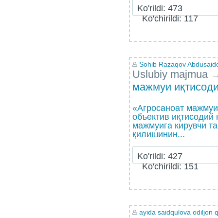
Ko'rildi: 473
Ko'chirildi: 117
Sohib Razaqov Abdusaid
Uslubiy majmua
мажмуи иқтисод
«Агросаноат мажмуи
объектив иқтисодий 
мажмуига кирувчи т
қилишинин...
Ko'rildi: 427
Ko'chirildi: 151
ayida saidqulova odiljon q