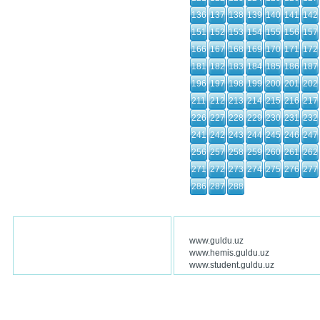
136
137
138
139
140
141
142
151
152
153
154
155
156
157
166
167
168
169
170
171
172
181
182
183
184
185
186
187
196
197
198
199
200
201
202
211
212
213
214
215
216
217
226
227
228
229
230
231
232
241
242
243
244
245
246
247
256
257
258
259
260
261
262
271
272
273
274
275
276
277
286
287
288
www.guldu.uz
www.hemis.guldu.uz
www.student.guldu.uz