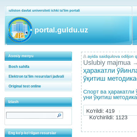
Guliston davlat universiteti ichki ta'lim portali
portal.guldu.uz
Asosiy menyu
ayida saidqulova odiljon q
Uslubiy majmua
Bosh sahifa
ҳаракатли ўйинла
Elektron ta'lim resurslari jadvali
ўқитиш методика
Original test online
Спорт ва ҳаракатли 
уни ўқитиш методик
Izlash
Ko'rildi: 419
Ko'chirildi: 1123
Eng ko'p ko'rilgan resurslar