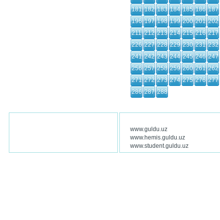
181
182
183
184
185
186
187
196
197
198
199
200
201
202
211
212
213
214
215
216
217
226
227
228
229
230
231
232
241
242
243
244
245
246
247
256
257
258
259
260
261
262
271
272
273
274
275
276
277
286
287
288
www.guldu.uz
www.hemis.guldu.uz
www.student.guldu.uz