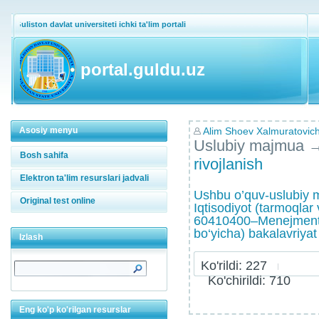
Guliston davlat universiteti ichki ta'lim portali
portal.guldu.uz
Asosiy menyu
Alim Shoev Xalmuratovic
Uslubiy majmua
Bosh sahifa
rivojlanish
Elektron ta'lim resurslari jadvali
Ushbu o’quv-uslubiy
Original test online
Iqtisodiyot (tarmoqlar
60410400–Menejment 
bo‘yicha) bakalavriyat t
Izlash
Ko'rildi: 227
Ko'chirildi: 710
Eng ko'p ko'rilgan resurslar