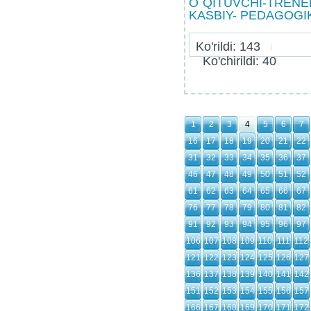
O`QITUVCHI-TRENE
KASBIY- PEDAGOGI
Ko'rildi: 143
Ko'chirildi: 40
1
2
3
4
5
6
7
16
17
18
19
20
21
22
31
32
33
34
35
36
37
46
47
48
49
50
51
52
61
62
63
64
65
66
67
76
77
78
79
80
81
82
91
92
93
94
95
96
97
106
107
108
109
110
111
112
121
122
123
124
125
126
127
136
137
138
139
140
141
142
151
152
153
154
155
156
157
166
167
168
169
170
171
172