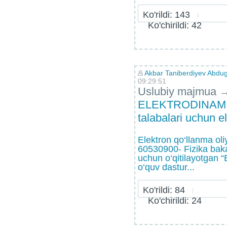
Ko'rildi: 143
Ko'chirildi: 42
Akbar Taniberdiyev Abdug
09:29:51
Uslubiy majmua
ELEKTRODINAMIK
talabalari uchun 
Elektron qo‘llanma oliy
60530900- Fizika bakal
uchun o‘qitilayotgan “
o‘quv dastur...
Ko'rildi: 84
Ko'chirildi: 24