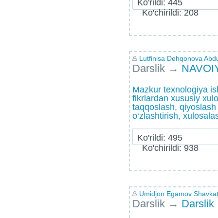
Ko'rildi: 445
Ko'chirildi: 208
Lutfinisa Dehqonova Abd
Darslik
→
NAVOI
Mazkur texnologiya is
fikrlardan xususiy xulo
taqqoslash, qiyoslash 
o‘zlashtirish, xulosalas
Ko'rildi: 495
Ko'chirildi: 938
Umidjon Egamov Shavkat
Darslik
→
Darslik