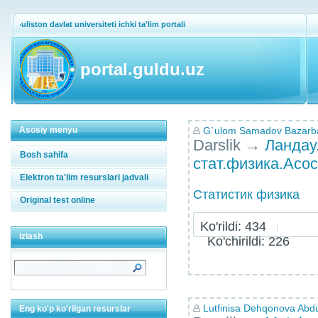
Guliston davlat universiteti ichki ta'lim portali
portal.guldu.uz
Asosiy menyu
G`ulom Samadov Bazarb
Darslik
→
Ландау
Bosh sahifa
стат.физика.Асо
Elektron ta'lim resurslari jadvali
Статистик физика
Original test online
Ko'rildi: 434
Izlash
Ko'chirildi: 226
Lutfinisa Dehqonova Abd
Eng ko'p ko'rilgan resurslar