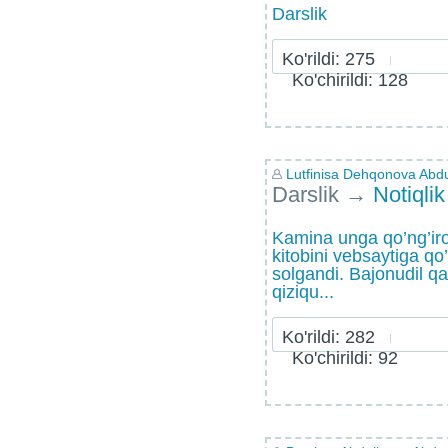
Darslik
Ko'rildi: 275
Ko'chirildi: 128
Lutfinisa Dehqonova Abd
Darslik
→
Notiqlik
Kamina unga qo’ng’iroq 
kitobini vebsaytiga qo
solgandi. Bajonudil qab
qiziqu...
Ko'rildi: 282
Ko'chirildi: 92