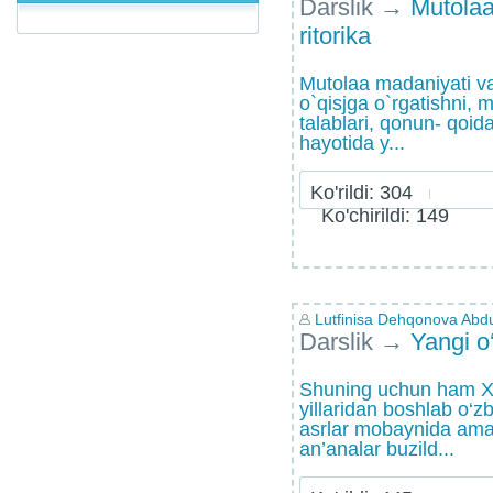
Darslik
→
Mutolaa
ritorika
Mutolaa madaniyati va r
o`qisjga o`rgatishni, 
talablari, qonun- qoidal
hayotida y...
Ko'rildi: 304
Ko'chirildi: 149
Lutfinisa Dehqonova Abd
Darslik
→
Yangi o
Shuning uchun ham XI
yillaridan boshlab o‘z
asrlar mobaynida amal 
an’analar buzild...