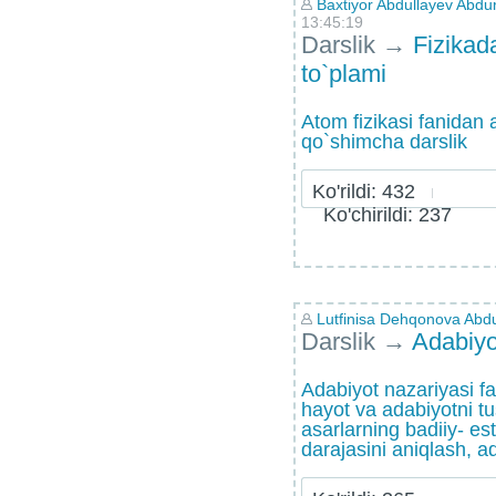
Baxtiyor Abdullayev Abd
13:45:19
Darslik
→
Fizikad
to`plami
Atom fizikasi fanidan
qo`shimcha darslik
Ko'rildi: 432
Ko'chirildi: 237
Lutfinisa Dehqonova Abd
Darslik
→
Adabiyo
Adabiyot nazariyasi fa
hayot va adabiyotni tu
asarlarning badiiy- es
darajasini aniqlash, ad