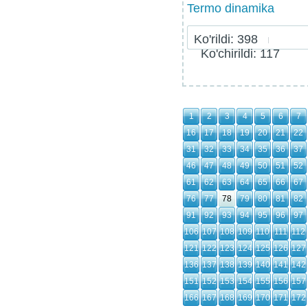
Termo dinamika
Ko'rildi: 398
Ko'chirildi: 117
1
2
3
4
5
6
7
16
17
18
19
20
21
22
31
32
33
34
35
36
37
46
47
48
49
50
51
52
61
62
63
64
65
66
67
76
77
78
79
80
81
82
91
92
93
94
95
96
97
106
107
108
109
110
111
112
121
122
123
124
125
126
127
136
137
138
139
140
141
142
151
152
153
154
155
156
157
166
167
168
169
170
171
172