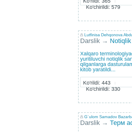
Ko'rildi: 365
Ko'chirildi: 579
Lutfinisa Dehqonova Abd
Darslik
→
Notiqlik
Xalqaro terminologiyad
yuritiluvchi notiqlik sa
qilganlarga dasturulam
kitob yaratildi...
Ko'rildi: 443
Ko'chirildi: 330
G`ulom Samadov Bazarb
Darslik
→
Терм а