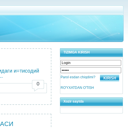
TIZIMGA KIRISH
идаги и=тисодий
..
Parol esdan chiqdimi?
0
RO'YXATDAN O'TISH
Xozir saytda
КАСИ