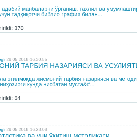
т адабий манбаларни ўрганиш, тахлил ва умумлашт
чун тадқиқотчи библио-графия билан...
rildi: 370
gli
29.05.2018-16:30:55
ОНИЙ ТАРБИЯ НАЗАРИЯСИ ВА УСУЛИЯТ
ла этилмоқда жисмоний тарбия назарияси ва методи
ниҳозирги кунда нисбатан муста&#...
rildi: 64
gli
29.05.2018-16:28:08
атлетика ва уни ўқитиш методикаси