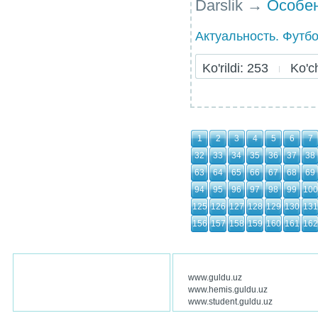
Darslik
→
Особен
Актуальность. Футбо
Ko'rildi: 253
Ko'chi
1
2
3
4
5
6
7
32
33
34
35
36
37
38
63
64
65
66
67
68
69
94
95
96
97
98
99
100
125
126
127
128
129
130
131
156
157
158
159
160
161
162
www.guldu.uz
www.hemis.guldu.uz
www.student.guldu.uz