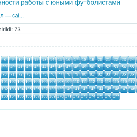
ности работы с юными футболистами
л — саl...
rildi: 73
8
9
10
11
12
13
14
15
16
17
18
19
20
21
22
23
24
39
40
41
42
43
44
45
46
47
48
49
50
51
52
53
54
55
70
71
72
73
74
75
76
77
78
79
80
81
82
83
84
85
86
101
102
103
104
105
106
107
108
109
110
111
112
113
114
115
116
117
132
133
134
135
136
137
138
139
140
141
142
143
144
145
146
147
148
163
164
165
166
167
168
169
170
171
172
173
174
175
176
177