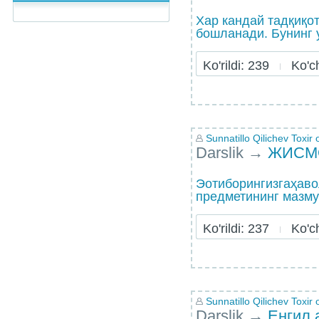
Хар кандай тадқиқо
бошланади. Бунинг у
Ko'rildi: 239
Ko'chi
Sunnatillo Qilichev Toxir o
Darslik
→
ЖИСМ
Эoтиборингизгаҳаво
предметининг мазму
Ko'rildi: 237
Ko'chi
Sunnatillo Qilichev Toxir o
Darslik
→
Енгил 