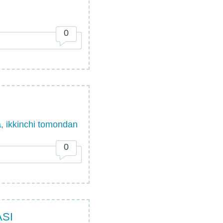
0
a, ikkinchi tomondan
0
ASI