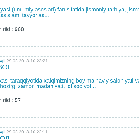
iyasi (umumiy asoslari) fan sifatida jismoniy tarbiya, jis
ssislami tayyorlas...
rildi: 968
gli
29.05.2018-16:23:21
BОL
аsi tаrаqqiyotidа хаlqimizning bоy mа’nаviy sаlоhiyati
hоzirgi zаmоn mаdаniyati, iqtisоdiyot...
rildi: 57
gli
29.05.2018-16:22:11
БОЛ