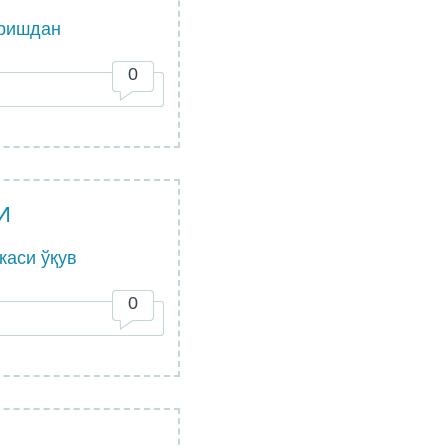
иришдан
0
И
каси ўқув
0