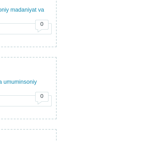
moniy madaniyat va
0
 vа umuminsоniy
0