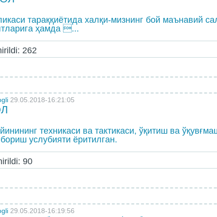
ликаси тараққиётида халқи-мизнинг бой маънавий са
тларига ҳамда ...
rildi: 262
gli
29.05.2018-16:21:05
ОЛ
йинининг техникаси ва тактикаси, ўқитиш ва ўқувғма
бориш услубияти ёритилган.
rildi: 90
gli
29.05.2018-16:19:56