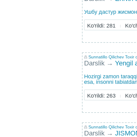
Ушбу дастур жисмони
Ko'rildi: 281
Ko'chi
Sunnatillo Qilichev Toxir o
Darslik
→
Yengil a
Hozirgi zamon taraqqi
esa, insonni tabiatda
Ko'rildi: 263
Ko'chi
Sunnatillo Qilichev Toxir o
Darslik
→
JISMO