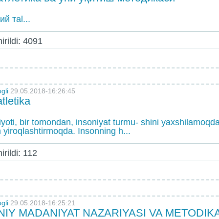
й таl...
rildi: 4091
gli
29.05.2018-16:26:45
tletika
yoti, bir tomondan, insoniyat turmu- shini yaxshilamoqd
n yiroqlashtirmoqda. Insonning h...
rildi: 112
gli
29.05.2018-16:25:21
NIY MADANIYAT NAZARIYASI VA METODIK