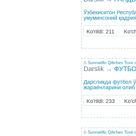
Ўзбекиситон Респуб
умуминсоний қадрия
Ko'rildi: 211
Ko'chi
Sunnatillo Qilichev Toxir o
Darslik
→
ФУТБ
Дарсликда футбол ў
жараёнларини олиб 
Ko'rildi: 233
Ko'chi
Sunnatillo Qilichev Toxir o