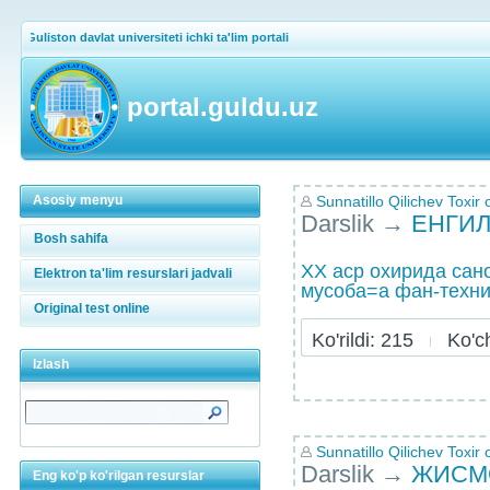
Guliston davlat universiteti ichki ta'lim portali
portal.guldu.uz
Asosiy menyu
Sunnatillo Qilichev Toxir o
Darslik
→
ЕНГИЛ
Bosh sahifa
XX аср охирида сан
Elektron ta'lim resurslari jadvali
мусоба=а фан-техни
Original test online
Ko'rildi: 215
Ko'chi
Izlash
Sunnatillo Qilichev Toxir o
Darslik
→
ЖИСМ
Eng ko'p ko'rilgan resurslar