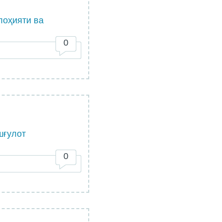
лоҳияти ва
0
шғулот
0