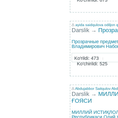
Ko'chirildi: 673
ayida saidqulova odiljon q
Darslik
→
Прозра
Прозрачные предме
Владимирович Набок
Ko'rildi: 473
Ko'chirildi: 525
Abdujabbor Saitqulov Abdu
Darslik
→
МИЛЛИ
ҒОЯСИ
МИЛЛИЙ ИСТИҚЛОЛ 
Республикаси Олий 