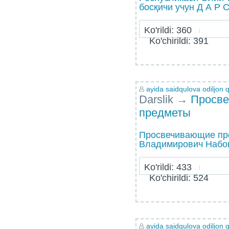
босқичи учун Д А Р С
Ko'rildi: 360
Ko'chirildi: 391
ayida saidqulova odiljon q
Darslik
→
Просв
предметы
Просвечивающие пр
Владимирович Набок
Ko'rildi: 433
Ko'chirildi: 524
ayida saidqulova odiljon q