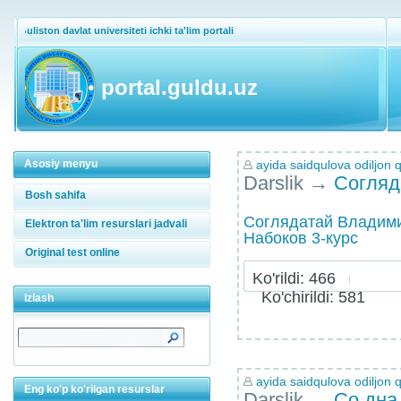
Guliston davlat universiteti ichki ta'lim portali
portal.guldu.uz
Asosiy menyu
ayida saidqulova odiljon q
Darslik
→
Согляд
Bosh sahifa
Соглядатай Владим
Elektron ta'lim resurslari jadvali
Набоков 3-курс
Original test online
Ko'rildi: 466
Ko'chirildi: 581
Izlash
ayida saidqulova odiljon q
Eng ko'p ko'rilgan resurslar
Darslik
→
Со дна