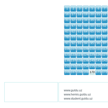
1
2
3
4
5
6
7
16
17
18
19
20
21
22
31
32
33
34
35
36
37
46
47
48
49
50
51
52
61
62
63
64
65
66
67
76
77
78
79
80
81
82
91
92
93
94
95
96
97
106
107
108
109
110
111
112
121
122
123
124
125
126
127
136
137
138
139
140
141
142
151
152
153
154
155
156
157
166
167
168
169
170
171
172
www.guldu.uz
www.hemis.guldu.uz
www.student.guldu.uz