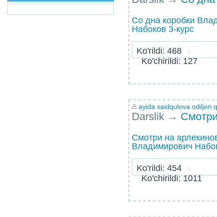
Со дна коробки Вла
Набоков 3-курс
Ko'rildi: 468
Ko'chirildi: 127
ayida saidqulova odiljon q
Darslik
→
Смотри
Смотри на арлекино
Владимирович Набок
Ko'rildi: 454
Ko'chirildi: 1011