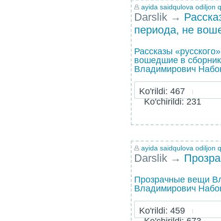
ayida saidqulova odiljon q
Darslik
→
Расска
периода, не вош
Рассказы «русского»
вошедшие в сборни
Владимирович Набок
Ko'rildi: 467
Ko'chirildi: 231
ayida saidqulova odiljon q
Darslik
→
Прозра
Прозрачные вещи В
Владимирович Набок
Ko'rildi: 459