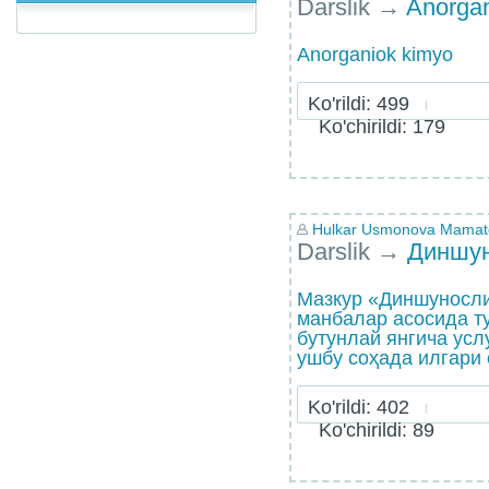
Darslik
→
Anorgan
Anorganiok kimyo
Ko'rildi: 499
Ko'chirildi: 179
Hulkar Usmonova Mamat
Darslik
→
Диншу
Мазкур «Диншуносли
манбалар асосида ту
бутунлай янгича усл
ушбу соҳада илгари 
Ko'rildi: 402
Ko'chirildi: 89