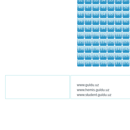
31
32
33
34
35
36
37
46
47
48
49
50
51
52
61
62
63
64
65
66
67
76
77
78
79
80
81
82
91
92
93
94
95
96
97
106
107
108
109
110
111
112
121
122
123
124
125
126
127
136
137
138
139
140
141
142
151
152
153
154
155
156
157
166
167
168
169
170
171
172
www.guldu.uz
www.hemis.guldu.uz
www.student.guldu.uz