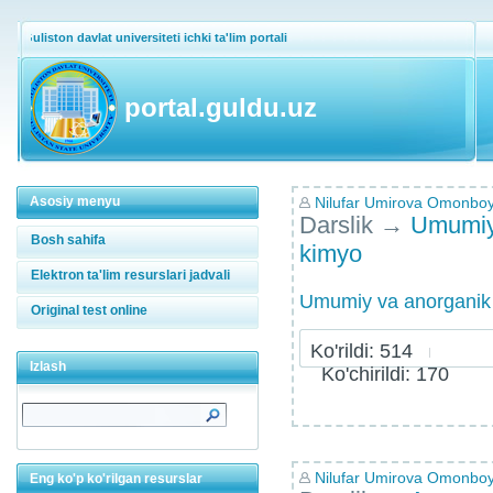
Guliston davlat universiteti ichki ta'lim portali
portal.guldu.uz
Asosiy menyu
Nilufar Umirova Omonbo
Darslik
→
Umumiy
Bosh sahifa
kimyo
Elektron ta'lim resurslari jadvali
Umumiy va anorganik
Original test online
Ko'rildi: 514
Izlash
Ko'chirildi: 170
Nilufar Umirova Omonbo
Eng ko'p ko'rilgan resurslar