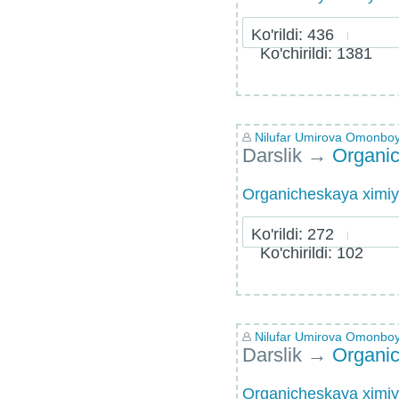
Ko'rildi: 436
Ko'chirildi: 1381
Nilufar Umirova Omonbo
Darslik
→
Organic
Organicheskaya ximi
Ko'rildi: 272
Ko'chirildi: 102
Nilufar Umirova Omonbo
Darslik
→
Organic
Organicheskaya ximi