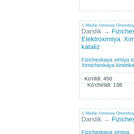
Nilufar Umirova Omonbo
Darslik
→
Fiziche
Elektroximiya. Xim
kataliz
Fizicheskaya ximiya t
Ximicheskaya kinetika 
Ko'rildi: 450
Ko'chirildi: 138
Nilufar Umirova Omonbo
Darslik
→
Fiziche
Fizicheskaya ximiya