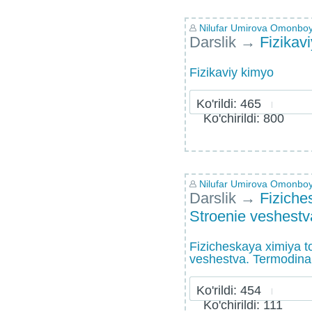
Nilufar Umirova Omonbo
Darslik
→
Fizikav
Fizikaviy kimyo
Ko'rildi: 465
Ko'chirildi: 800
Nilufar Umirova Omonbo
Darslik
→
Fiziche
Stroenie veshest
Fizicheskaya ximiya t
veshestva. Termodin
Ko'rildi: 454
Ko'chirildi: 111