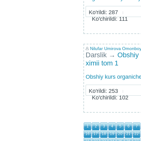
Ko'rildi: 287
Ko'chirildi: 111
Nilufar Umirova Omonbo
Darslik
→
Obshiy 
ximii tom 1
Obshiy kurs organiche
Ko'rildi: 253
Ko'chirildi: 102
1
2
3
4
5
6
7
16
17
18
19
20
21
22