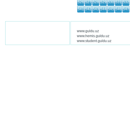
526
527
528
529
530
531
532
541
542
543
544
545
546
547
www.guldu.uz
www.hemis.guldu.uz
www.student.guldu.uz