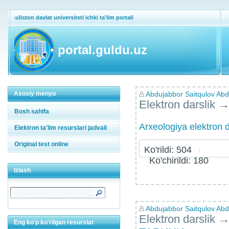
Guliston davlat universiteti ichki ta'lim portali
portal.guldu.uz
Asosiy menyu
Abdujabbor Saitqulov Abdu
Elektron darslik
Bosh sahifa
Arxeologiya elektron d
Elektron ta'lim resurslari jadvali
Original test online
Ko'rildi: 504
Ko'chirildi: 180
Izlash
Abdujabbor Saitqulov Abdu
Elektron darslik
Eng ko'p ko'rilgan resurslar