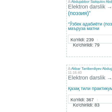
Abdujabbor Saitqulov Abdu
Elektron darslik
(поэзия)”
“Ўзбек адабиёти (по
маъруза матни
Ko'rildi: 239
Ko'chirildi: 79
Akbar Taniberdiyev Abdug
11:16:40
Elektron darslik
Қазақ тили практику
Ko'rildi: 367
Ko'chirildi: 83