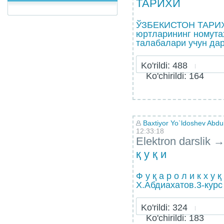
ТАРИХИ
ЎЗБЕКИСТОН ТАРИХ
юртларининг номута
талабалари учун дар
Ko'rildi: 488
Ko'chirildi: 164
Baxtiyor Yo`ldoshev Abd
12:33:18
Elektron darslik
қ у қ и
Ф у қ а р о л и к х у қ 
Х.Абдиахатов.3-курс
Ko'rildi: 324
Ko'chirildi: 183