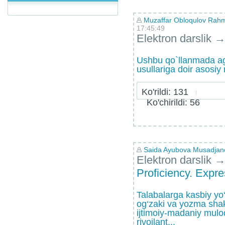
Muzaffar Obloqulov Rahmo
17:45:49
Elektron darslik
Ushbu qo`llanmada ag
usullariga doir asosiy 
Ko'rildi: 131
Ko'chirildi: 56
Saida Ayubova Musadjan
Elektron darslik
Proficiency. Expr
Talabalarga kasbiy yo‘
og‘zaki va yozma shakl
ijtimoiy-madaniy mulo
rivojlant...