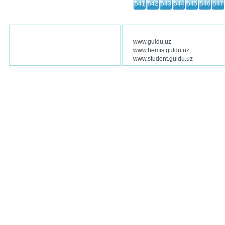
541
542
543
544
545
546
547
www.guldu.uz
www.hemis.guldu.uz
www.student.guldu.uz