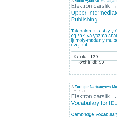
Saida Ayubova Musadjan
Elektron darslik
Upper Intermediat
Publishing
Talabalarga kasbiy yo‘
og‘zaki va yozma shakl
ijtimoiy-madaniy mulo
rivojlant...
Ko'rildi: 129
Ko'chirildi: 53
Zarnigor Narbutayeva 
17:27:21
Elektron darslik
Vocabulary for IE
Cambridge Vocabulary