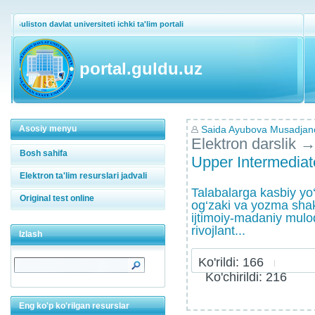
Guliston davlat universiteti ichki ta'lim portali
portal.guldu.uz
Asosiy menyu
Saida Ayubova Musadjan
Elektron darslik
Bosh sahifa
Upper Intermedia
Elektron ta'lim resurslari jadvali
Talabalarga kasbiy yo‘
Original test online
og‘zaki va yozma shakl
ijtimoiy-madaniy mulo
rivojlant...
Izlash
Ko'rildi: 166
Ko'chirildi: 216
Eng ko'p ko'rilgan resurslar