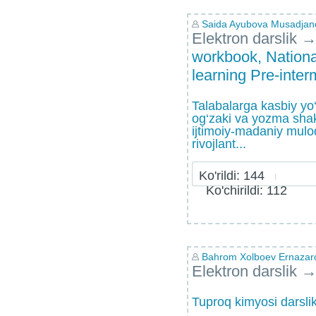
Saida Ayubova Musadjan
Elektron darslik
workbook, Nation
learning Pre-inter
Talabalarga kasbiy yo‘
og‘zaki va yozma shakl
ijtimoiy-madaniy mulo
rivojlant...
Ko'rildi: 144
Ko'chirildi: 112
Bahrom Xolboev Ernazar
Elektron darslik
Tuproq kimyosi darsli