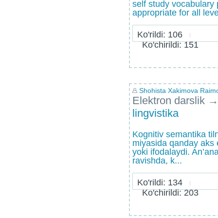
self study vocabulary 
appropriate for all lev
Ko'rildi: 106
Ko'chirildi: 151
Shohista Xakimova Raim
Elektron darslik
lingvistika
Kognitiv semantika til
miyasida qanday aks e
yoki ifodalaydi. An’an
ravishda, k...
Ko'rildi: 134
Ko'chirildi: 203