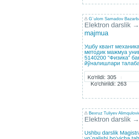
G`ulom Samadov Bazarb
Elektron darslik
majmua
Ушбу квант механик
методик мажмуа уни
5140200 ”Физика” б
йўналишлари талабал
Ko'rildi: 305
Ko'chirildi: 263
Bexruz Tuliyev Alimqulovi
Elektron darslik
Ushbu darslik Magistra
yo`nalishi bo’yicha tah