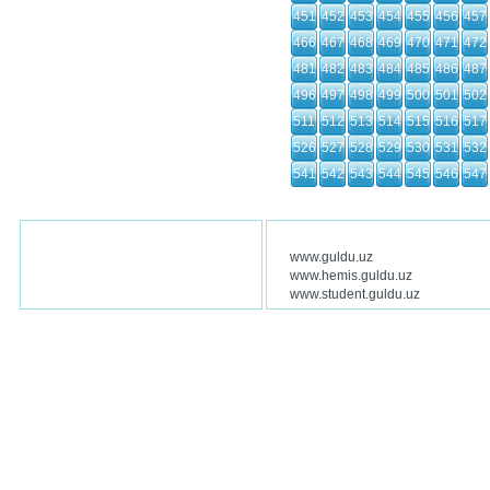
451
452
453
454
455
456
457
466
467
468
469
470
471
472
481
482
483
484
485
486
487
496
497
498
499
500
501
502
511
512
513
514
515
516
517
526
527
528
529
530
531
532
541
542
543
544
545
546
547
www.guldu.uz
www.hemis.guldu.uz
www.student.guldu.uz