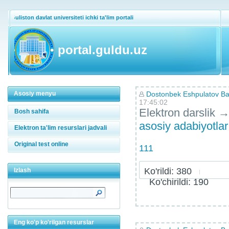
Guliston davlat universiteti ichki ta'lim portali
portal.guldu.uz
Asosiy menyu
Dostonbek Eshpulatov Bah
17:45:02
Elektron darslik
Bosh sahifa
asosiy adabiyotla
Elektron ta'lim resurslari jadvali
Original test online
111
Ko'rildi: 380
Izlash
Ko'chirildi: 190
Eng ko'p ko'rilgan resurslar