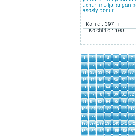
uchun mo’ljallangan b
asosiy qonun...
Ko'rildi: 397
Ko'chirildi: 190
1
2
3
4
5
6
7
16
17
18
19
20
21
22
31
32
33
34
35
36
37
46
47
48
49
50
51
52
61
62
63
64
65
66
67
76
77
78
79
80
81
82
91
92
93
94
95
96
97
106
107
108
109
110
111
112
121
122
123
124
125
126
127
136
137
138
139
140
141
142
151
152
153
154
155
156
157