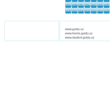
526
527
528
529
530
531
532
541
542
543
544
545
546
547
www.guldu.uz
www.hemis.guldu.uz
www.student.guldu.uz