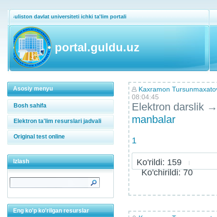
Guliston davlat universiteti ichki ta'lim portali
portal.guldu.uz
Asosiy menyu
Kaxramon Tursunmaxatov 
08:04:45
Elektron darslik
Bosh sahifa
manbalar
Elektron ta'lim resurslari jadvali
Original test online
1
Ko'rildi: 159
Izlash
Ko'chirildi: 70
Eng ko'p ko'rilgan resurslar