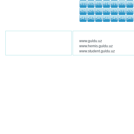
511
512
513
514
515
516
517
526
527
528
529
530
531
532
541
542
543
544
545
546
547
www.guldu.uz
www.hemis.guldu.uz
www.student.guldu.uz