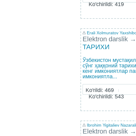
Ko'chirildi: 419
Erali Xolmuratov Yaxshibo
Elektron darslik
ТАРИХИ
Ўзбекистон мустақи
сўнг ҳаққоний тарих
кенг имкониятлар п
имкониятла...
Ko'rildi: 469
Ko'chirildi: 543
Ibrohim Yigitaliev Nazarali
Elektron darslik