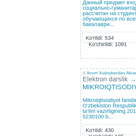
Данный предмет вхо
социально-гуманита
рассчитан на студен
обучающихся по вс
бакалаври...
Ko'rildi: 534
Ko'chirildi: 1091
Ikrom Xudoyberdiev Akra
Elektron darslik
MIKROIQTISODI
Mikroiqtisodiyot fani
O’zbekiston Respublik
ta’lim vazirligining 2
5230100 b...
Ko'rildi: 430