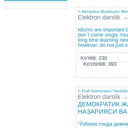
Alimardon Butaboyev Alim
Elektron darslik
Idioms are important
don`t come singly You
long time learning ne
however, do not just c
Ko'rildi: 230
Ko'chirildi: 393
Erali Xolmuratov Yaxshibo
Elektron darslik
ДЕМОКРАТИК Ж
НАЗАРИЯСИ ВА
“Ўзбекистонда демо