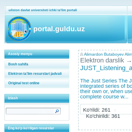
Guliston davlat universiteti ichki ta'lim portali
portal.guldu.uz
Asosiy menyu
Alimardon Butaboyev Alim
Elektron darslik
Bosh sahifa
JUST_Listening_a
Elektron ta'lim resurslari jadvali
The Just Series The Ju
Original test online
integrated series of 
their own or, when us
complete course w...
Izlash
Ko'rildi: 261
Ko'chirildi: 361
Eng ko'p ko'rilgan resurslar