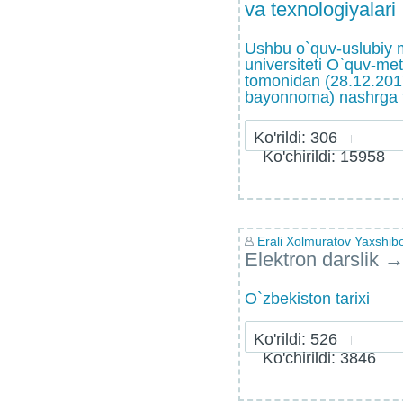
va texnologiyalari
Ushbu o`quv-uslubiy 
universiteti O`quv-me
tomonidan (28.12.2017
bayonnoma) nashrga ta
Ko'rildi: 306
Ko'chirildi: 15958
Erali Xolmuratov Yaxshibo
Elektron darslik
O`zbekiston tarixi
Ko'rildi: 526
Ko'chirildi: 3846