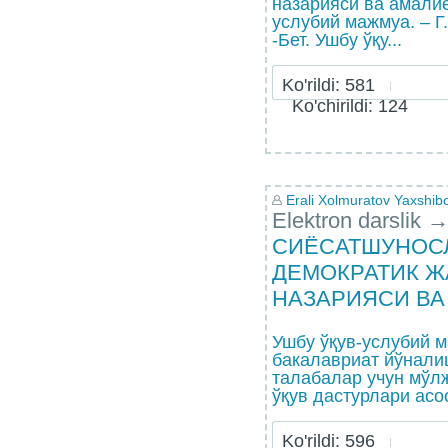
назарияси ва амалиё
услубий мажмуа. – Г.
-Бет. Ушбу ўқу...
Ko'rildi: 581
Ko'chirildi: 124
Erali Xolmuratov Yaxshibo
Elektron darslik
СИЁСАТШУНОСЛ
ДЕМОКРАТИК Ж
НАЗАРИЯСИ ВА
Ушбу ўқув-услубий 
бакалавриат йўнали
талабалар учун мўл
ўқув дастурлари асос
Ko'rildi: 596