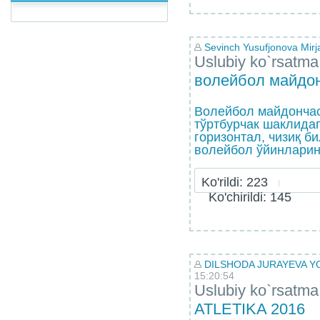
Sevinch Yusufjonova Mirj
Uslubiy ko`rsatma
волейбол майдо
Волейбол майдончас
тўртбурчак шаклидаг
горизонтал, чизиқ б
волейбол ўйинларини
Ko'rildi: 223
Ko'chirildi: 145
DILSHODA JURAYEVA Y
15:20:54
Uslubiy ko`rsatma
ATLETIKA 2016