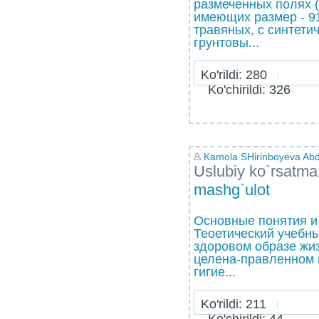
размеченных полях 
имеющих размер - 91
травяных, с синтети
грунтовы...
Ko'rildi: 280
Ko'chirildi: 326
Kamola SHirinboyeva Abdu
Uslubiy ko`rsatma
mashg`ulot
Основные понятия и
Теоетический учебн
здоровом образе жи
целена-правленном 
гигие...
Ko'rildi: 211