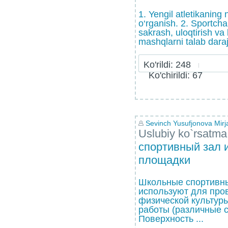
1. Yengil atletikaning 
o‘rganish. 2. Sportcha
sakrash, uloqtirish v
mashqlarni talab daraj
Ko'rildi: 248
Ko'chirildi: 67
Sevinch Yusufjonova Mirj
Uslubiy ko`rsatma
спортивный зал 
площадки
Школьные спортивн
используют для про
физической культур
работы (различные с
Поверхность ...