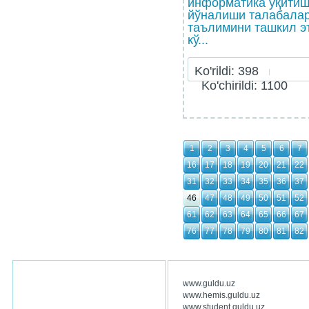
информатика ўқитиш
йўналиши талабалар
таълимини ташкил э
кў...
Ko'rildi: 398
Ko'chirildi: 1100
1
2
3
4
5
6
7
16
17
18
19
20
21
22
31
32
33
34
35
36
37
46
47
48
49
50
51
52
61
62
63
64
65
66
67
76
77
78
79
80
81
82
www.guldu.uz
www.hemis.guldu.uz
www.student.guldu.uz