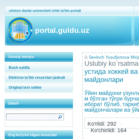
Guliston davlat universiteti ichki ta'lim portali
portal.guldu.uz
Asosiy menyu
Sevinch Yusufjonova Mirj
Uslubiy ko`rsatma
Bosh sahifa
устида хоккей в
Elektron ta'lim resurslari jadvali
майдонлари
Original test online
Ўйин майдони узунли
м бўлган тўғри бурч
Izlash
иборат бўлиб, тарки
майдончалари ва ўйи
Ko'rildi: 292
Ko'chirildi: 164
Eng ko'p ko'rilgan resurslar