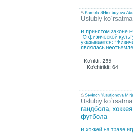
Kamola SHirinboyeva Abdu
Uslubiy ko`rsatma
В принятом законе Р
“О физической культу
указывается: “Физич
являлась неотъемлем
Ko'rildi: 265
Ko'chirildi: 64
Sevinch Yusufjonova Mirj
Uslubiy ko`rsatma
гандбола, хоккея
футбола
В хоккей на траве и