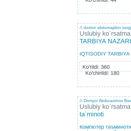
Ko'chirildi: 44
doston abdumajidov isoq
Uslubiy ko`rsatma
TARBIYA NAZARI
IQTISODIY TARBIYA
Ko'rildi: 360
Ko'chirildi: 180
Doniyor Abduraximov Bax
Uslubiy ko`rsatma
ta`minoti
Компютер таъминот