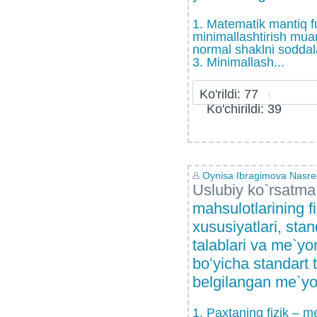
1. Matematik mantiq fu
minimallashtirish mua
normal shaklni soddal
3. Minimallash...
Ko'rildi: 77
Ko'chirildi: 39
Oynisa Ibragimova Nasr
Uslubiy ko`rsatma
mahsulotlarining f
xususiyatlari, stan
talablari va me`yor
boʻyicha standart t
belgilangan me`yo
1. Paxtaning fizik – m