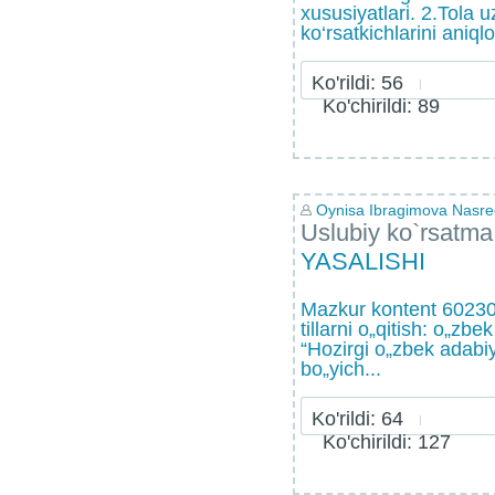
xususiyatlari. 2.Tola u
ko‘rsatkichlarini aniql
Ko'rildi: 56
Ko'chirildi: 89
Oynisa Ibragimova Nasr
Uslubiy ko`rsatma
YASALISHI
Mazkur kontent 60230
tillarni o„qitish: o„zbek
“Hozirgi o„zbek adabiy t
bo„yich...
Ko'rildi: 64
Ko'chirildi: 127