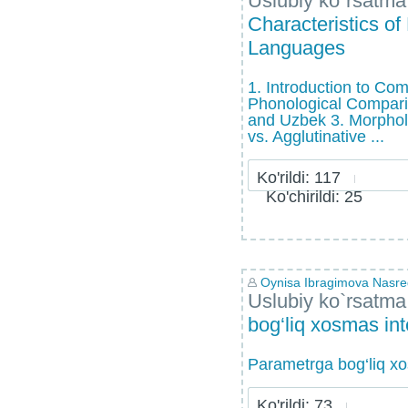
Uslubiy ko`rsatma
Characteristics o
Languages
1. Introduction to Co
Phonological Compari
and Uzbek 3. Morpholo
vs. Agglutinative ...
Ko'rildi: 117
Ko'chirildi: 25
Oynisa Ibragimova Nasr
Uslubiy ko`rsatma
bog‘liq xosmas int
Parametrga bog‘liq xo
Ko'rildi: 73