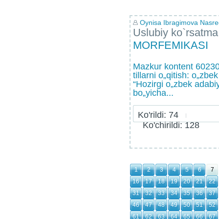
Oynisa Ibragimova Nasr
Uslubiy ko`rsatma
MORFEMIKASI
Mazkur kontent 60230
tillarni o„qitish: o„zbek
“Hozirgi o„zbek adabiy t
bo„yicha...
Ko'rildi: 74
Ko'chirildi: 128
1
2
3
4
5
6
7
16
17
18
19
20
21
22
31
32
33
34
35
36
37
46
47
48
49
50
51
52
61
62
63
64
65
66
67