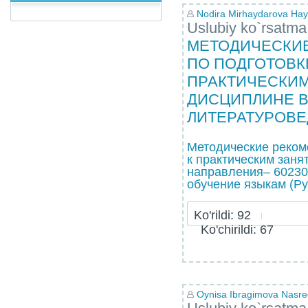
Nodira Mirhaydarova Hay
Uslubiy ko`rsatma
МЕТОДИЧЕСКИ
ПО ПОДГОТОВК
ПРАКТИЧЕСКИМ
ДИСЦИПЛИНЕ В
ЛИТЕРАТУРОВ
Методические реком
к практическим заня
направления– 60230
обучение языкам (Ру
Ko'rildi: 92
Ko'chirildi: 67
Oynisa Ibragimova Nasr