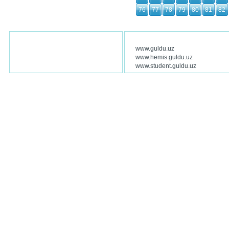
76
77
78
79
80
81
82
www.guldu.uz
www.hemis.guldu.uz
www.student.guldu.uz