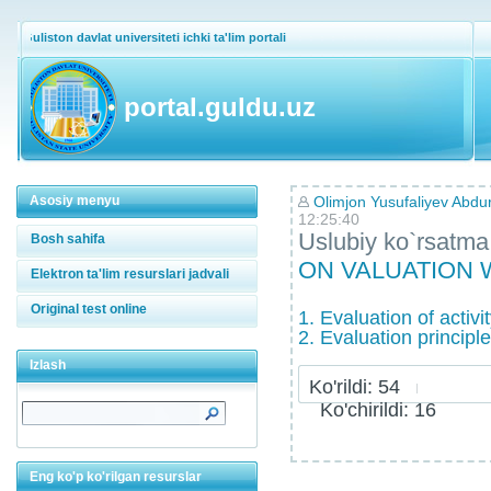
Guliston davlat universiteti ichki ta'lim portali
portal.guldu.uz
Asosiy menyu
Olimjon Yusufaliyev Abd
12:25:40
Uslubiy ko`rsatma
Bosh sahifa
ON VALUATION 
Elektron ta'lim resurslari jadvali
Original test online
1. Evaluation of activ
2. Evaluation principl
Izlash
Ko'rildi: 54
Ko'chirildi: 16
Eng ko'p ko'rilgan resurslar