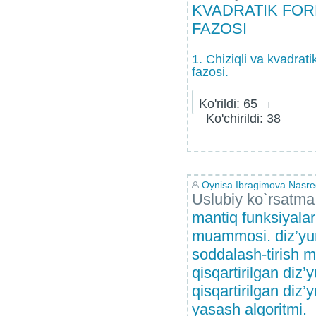
KVADRATIK FOR
FAZOSI
1. Chiziqli va kvadrati
fazosi.
Ko'rildi: 65
Ko'chirildi: 38
Oynisa Ibragimova Nasr
Uslubiy ko`rsatma
mantiq funksiyalar
muammosi. diz’yun
soddalash-tirish m
qisqartirilgan diz’
qisqartirilgan diz’
yasash algoritmi.