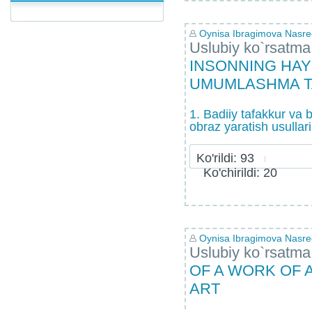
Oynisa Ibragimova Nasr
Uslubiy ko`rsatma
INSONNING HA
UMUMLASHMA T
1. Badiiy tafakkur va 
obraz yaratish usullari
Ko'rildi: 93
Ko'chirildi: 20
Oynisa Ibragimova Nasr
Uslubiy ko`rsatma
OF A WORK OF A
ART