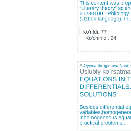
This content was prep
“Literary theory” scie
60230100 - Philology
(Uzbek language). In .
Ko'rildi: 77
Ko'chirildi: 24
Oynisa Ibragimova Nasr
Uslubiy ko`rsatma
EQUATIONS IN 
DIFFERENTIALS
SOLUTIONS
Besides differential e
variables,homogeneou
inhomogeneous equatio
practical problems...