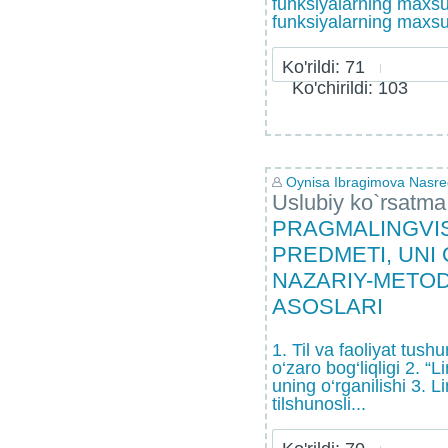
funksiyalarning maxsus
funksiyalarning maxsus
Ko'rildi: 71
Ko'chirildi: 103
Oynisa Ibragimova Nasr
Uslubiy ko`rsatma
PRAGMALINGVIS
PREDMETI, UNI
NAZARIY-METO
ASOSLARI
1. Til va faoliyat tush
o‘zaro bog‘liqligi 2. “
uning o‘rganilishi 3. 
tilshunosli...