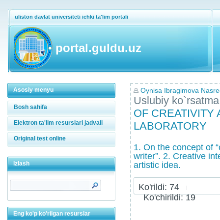
Guliston davlat universiteti ichki ta'lim portali
portal.guldu.uz
Asosiy menyu
Oynisa Ibragimova Nasr
Uslubiy ko`rsatma
Bosh sahifa
OF CREATIVITY
Elektron ta'lim resurslari jadvali
LABORATORY
Original test online
1. On the concept of “
writer”. 2. Creative int
Izlash
artistic idea.
Ko'rildi: 74
Ko'chirildi: 19
Eng ko'p ko'rilgan resurslar