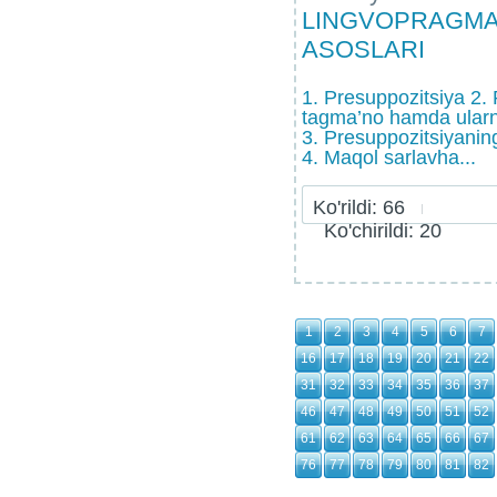
LINGVOPRAGMAT
ASOSLARI
1. Presuppozitsiya 2.
tagma’no hamda ularn
3. Presuppozitsiyanin
4. Maqol sarlavha...
Ko'rildi: 66
Ko'chirildi: 20
1
2
3
4
5
6
7
16
17
18
19
20
21
22
31
32
33
34
35
36
37
46
47
48
49
50
51
52
61
62
63
64
65
66
67
76
77
78
79
80
81
82