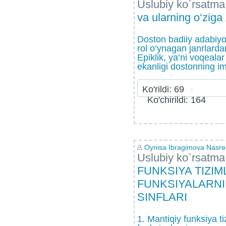
Uslubiy ko`rsatma
va ularning o‘ziga
Doston badiiy adabiyo
rol o‘ynagan janrlardan
Epiklik, ya’ni voqeala
ekanligi dostonning im
Ko'rildi: 69
Ko'chirildi: 164
Oynisa Ibragimova Nasr
Uslubiy ko`rsatma
FUNKSIYA TIZIM
FUNKSIYALARN
SINFLARI
1. Mantiqiy funksiya ti