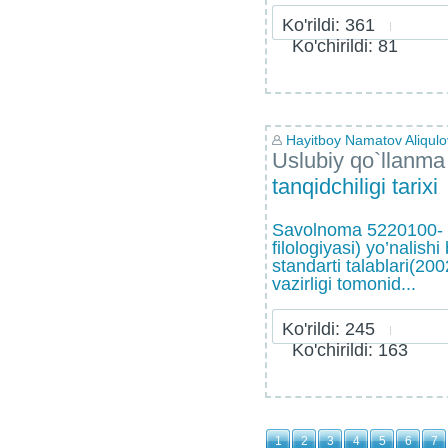
Ko'rildi: 361
Ko'chirildi: 81
Hayitboy Namatov Aliqulo
Uslubiy qo`llanma
tаnqidchiligi tаriхi
Sаvоlnоmа 5220100- fi
filоlоgiyasi) yo’nаlishi
stаndаrti tаlаblаri(20
vаzirligi tоmоnid...
Ko'rildi: 245
Ko'chirildi: 163
1
2
3
4
5
6
7