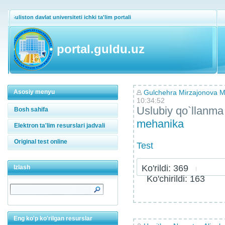
Guliston davlat universiteti ichki ta'lim portali
portal.guldu.uz
Asosiy menyu
Gulchehra Mirzajonova M
10:34:52
Uslubiy qo`llanma
Bosh sahifa
mehanika
Elektron ta'lim resurslari jadvali
Original test online
Test
Ko'rildi: 369
Izlash
Ko'chirildi: 163
Eng ko'p ko'rilgan resurslar