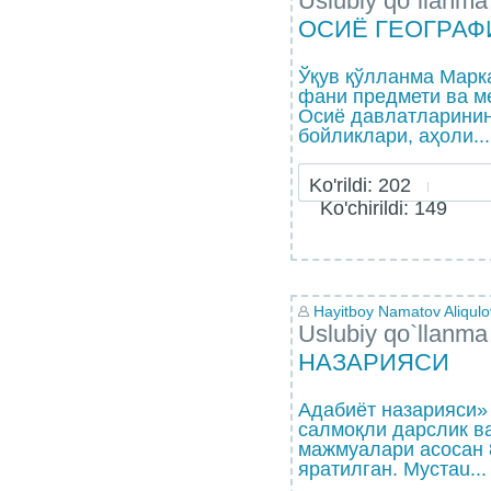
Uslubiy qo`llanma
ОСИЁ ГЕОГРА
Ўқув қўлланма Марк
фани предмети ва м
Осиё давлатларинин
бойликлари, аҳоли...
Ko'rildi: 202
Ko'chirildi: 149
Hayitboy Namatov Aliqulo
Uslubiy qo`llanma
НАЗАРИЯСИ
Адабиёт назарияси»
салмоқли дарслик в
мажмуалари асосан 
яратилган. Мустаu...