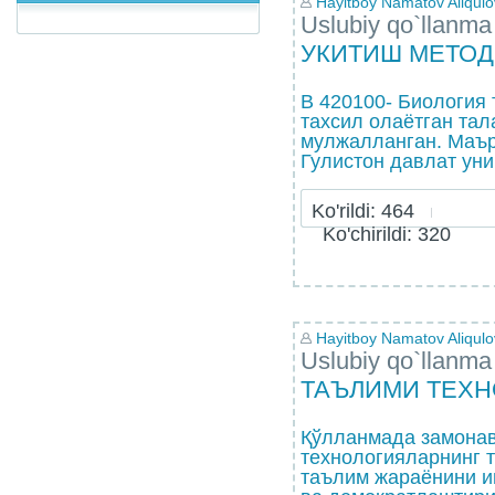
Hayitboy Namatov Aliqulo
Uslubiy qo`llanma
УКИТИШ МЕТО
В 420100- Биология
тахсил олаётган тал
мулжалланган. Маър
Гулистон давлат уни
Ko'rildi: 464
Ko'chirildi: 320
Hayitboy Namatov Aliqulo
Uslubiy qo`llanma
ТАЪЛИМИ ТЕХ
Қўлланмада замонав
технологияларнинг 
таълим жараёнини 