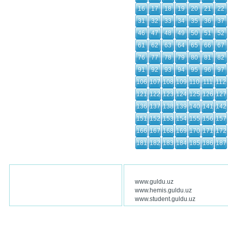
16
17
18
19
20
21
22
31
32
33
34
35
36
37
46
47
48
49
50
51
52
61
62
63
64
65
66
67
76
77
78
79
80
81
82
91
92
93
94
95
96
97
106
107
108
109
110
111
112
121
122
123
124
125
126
127
136
137
138
139
140
141
142
151
152
153
154
155
156
157
166
167
168
169
170
171
172
181
182
183
184
185
186
187
www.guldu.uz
www.hemis.guldu.uz
www.student.guldu.uz