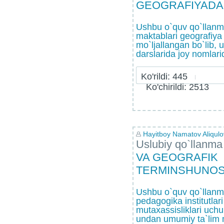
GEOGRAFIYADA
Ushbu o`quv qo`llan
maktablari geografiya 
mo`ljallangan bo`lib,
darslarida joy nomlarid
Ko'rildi: 445
Ko'chirildi: 2513
Hayitboy Namatov Aliqulo
Uslubiy qo`llanma
VA GEOGRAFIK
TERMINSHUNOS
Ushbu o`quv qo`llanma
pedagogika institutlar
mutaxassisliklari uchu
undan umumiy ta`lim m