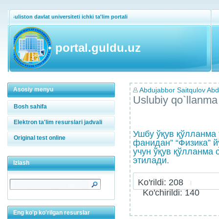
Guliston davlat universiteti ichki ta'lim portali
portal.guldu.uz
Asosiy menyu
Abdujabbor Saitqulov Abdu
Uslubiy qo`llanma
Bosh sahifa
Elektron ta'lim resurslari jadvali
Ушбу ўқув қўлланма 
Original test online
фанидан” “Физика” 
учун ўқув қўлланма 
этилади.
Izlash
Ko'rildi: 208
Ko'chirildi: 140
Eng ko'p ko'rilgan resurslar