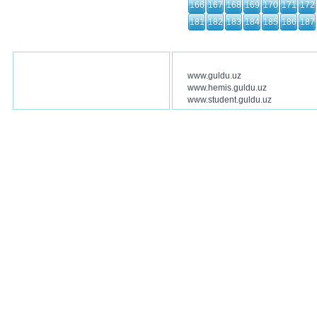
166
167
168
169
170
171
172
181
182
183
184
185
186
187
www.guldu.uz
www.hemis.guldu.uz
www.student.guldu.uz