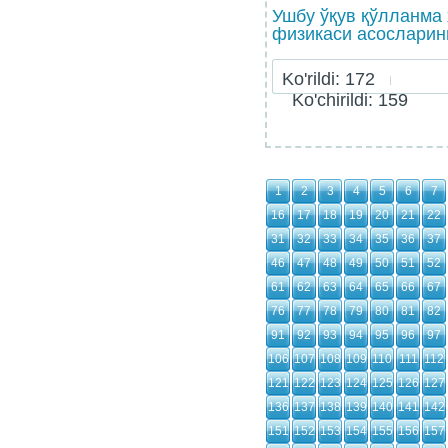
Ушбу ўқув қўлланма 
физикаси асосларини
Ko'rildi: 172
Ko'chirildi: 159
1
2
3
4
5
6
7
16
17
18
19
20
21
22
31
32
33
34
35
36
37
46
47
48
49
50
51
52
61
62
63
64
65
66
67
76
77
78
79
80
81
82
91
92
93
94
95
96
97
106
107
108
109
110
111
112
121
122
123
124
125
126
127
136
137
138
139
140
141
142
151
152
153
154
155
156
157