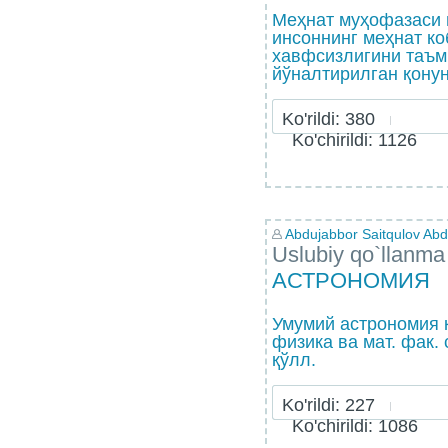
Меҳнат муҳофазаси
инсоннинг меҳнат ко
хавфсизлигини таъм
йўналтирилган қонун.
Ko'rildi: 380
Ko'chirildi: 1126
Abdujabbor Saitqulov Abdu
Uslubiy qo`llanma
АСТРОНОМИЯ
Умумий астрономия к
физика ва мат. фак. 
қўлл.
Ko'rildi: 227
Ko'chirildi: 1086