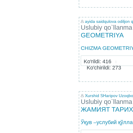
ayida saidqulova odiljon q
Uslubiy qo`llanma
GEOMETRIYA
CHIZMA GEOMETRIYA
Ko'rildi: 416
Ko'chirildi: 273
Xurshid SHaripov Uzoqb
Uslubiy qo`llanma
ЖАМИЯТ ТАРИ
Ўқув –услубий қўлл