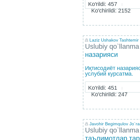
Ko'rildi: 457
Ko'chirildi: 2152
Laziz Ushakov Tashtemir o
Uslubiy qo`llanma
назарияси
Иқтисодиёт назария
услубий курсатма.
Ko'rildi: 451
Ko'chirildi: 247
Javohir Begimqulov Jo`raq
Uslubiy qo`llanma
таълимотлар тар