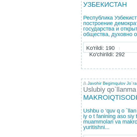
УЗБЕКИСТАН
Республика Узбекис
построение демокра
государства и откры
общества, духовно о
Ko'rildi: 190
Ko'chirildi: 292
Javohir Begimqulov Jo`raq
Uslubiy qo`llanma
MAKROIQTISOD
Ushbu o ‘quv q o `llan
iy o t fanining aso siy 
muammolari va makroi
yuritishni...