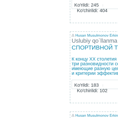
Ko'rildi: 245
Ko'chirildi: 404
Husan Musulmonov Erkin
Uslubiy qo`llanma
СПОРТИВНОЙ 
К концу ХХ столетия
три разновидности с
имеющие разную це
и критерии эффективн
Ko'rildi: 183
Ko'chirildi: 102
Husan Musulmonov Erkin