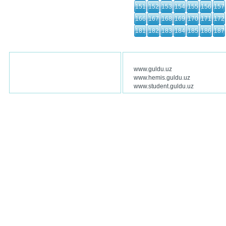
151
152
153
154
155
156
157
166
167
168
169
170
171
172
181
182
183
184
185
186
187
www.guldu.uz
www.hemis.guldu.uz
www.student.guldu.uz