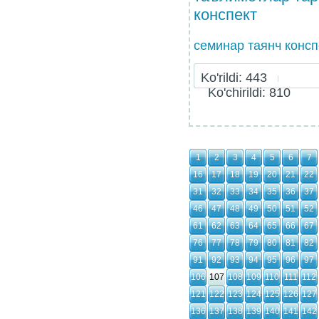
конспект
семинар таянч консп
Ko'rildi: 443
Ko'chirildi: 810
1
2
3
4
5
6
7
16
17
18
19
20
21
22
31
32
33
34
35
36
37
46
47
48
49
50
51
52
61
62
63
64
65
66
67
76
77
78
79
80
81
82
91
92
93
94
95
96
97
106
107
108
109
110
111
112
121
122
123
124
125
126
127
136
137
138
139
140
141
142