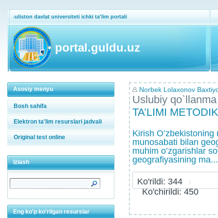
Guliston davlat universiteti ichki ta'lim portali
portal.guldu.uz
Asosiy menyu
Norbek Lolaxonov Baxtiyor
Uslubiy qo`llanma
Bosh sahifa
TA’LIMI MЕTODI
Elektron ta'lim resurslari jadvali
Kirish O’zbеkistoning 
Original test online
munosabati bilan gеog
muhim o’zgarishlar sod
gеografiyasining ma...
Izlash
Ko'rildi: 344
Ko'chirildi: 450
Eng ko'p ko'rilgan resurslar