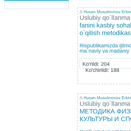
Husan Musulmonov Erkin
Uslubiy qo`llanma
fanini kasbiy sohal
o`qitish metodikas
Rispublikamizda ijtimoi
ma`naviy va madaniy 
Ko'rildi: 204
Ko'chirildi: 188
Husan Musulmonov Erkin
Uslubiy qo`llanma
МЕТОДИКА ФИ
КУЛЬТУРЫ И С