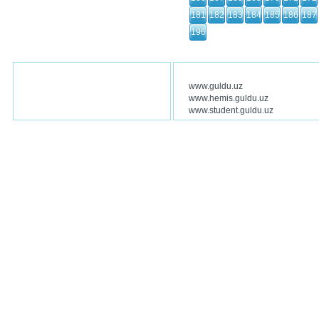
181
182
183
184
185
186
187
196
www.guldu.uz
www.hemis.guldu.uz
www.student.guldu.uz