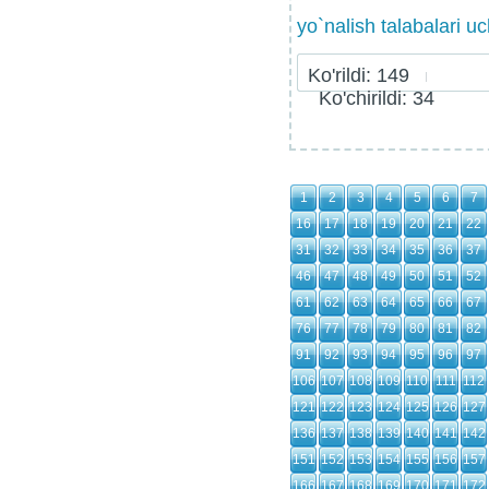
yo`nalish talabalari u
Ko'rildi: 149
Ko'chirildi: 34
1
2
3
4
5
6
7
16
17
18
19
20
21
22
31
32
33
34
35
36
37
46
47
48
49
50
51
52
61
62
63
64
65
66
67
76
77
78
79
80
81
82
91
92
93
94
95
96
97
106
107
108
109
110
111
112
121
122
123
124
125
126
127
136
137
138
139
140
141
142
151
152
153
154
155
156
157
166
167
168
169
170
171
172