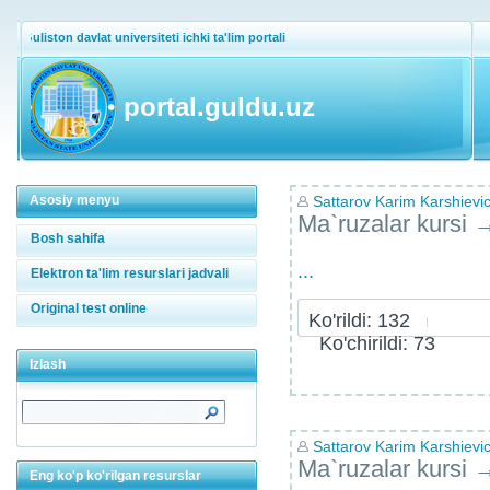
Guliston davlat universiteti ichki ta'lim portali
portal.guldu.uz
Asosiy menyu
Sattarov Karim Karshievi
Ma`ruzalar kursi
Bosh sahifa
...
Elektron ta'lim resurslari jadvali
Original test online
Ko'rildi: 132
Ko'chirildi: 73
Izlash
Sattarov Karim Karshievi
Ma`ruzalar kursi
Eng ko'p ko'rilgan resurslar