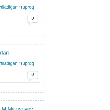
tiladigan “Tuproq
0
lari
tiladigan “Tuproq
0
h.M.Mirziyoyev