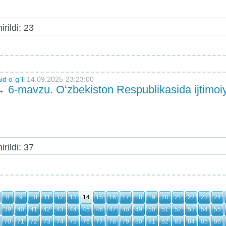
rildi: 23
d o`g`li
14.09.2025-23:23:00
→
6-mavzu. Oʻzbekiston Respublikasida ijtimoi
rildi: 37
8
9
10
11
12
13
14
15
16
17
18
19
20
21
22
23
24
39
40
41
42
43
44
45
46
47
48
49
50
51
52
53
54
55
70
71
72
73
74
75
76
77
78
79
80
81
82
83
84
85
86