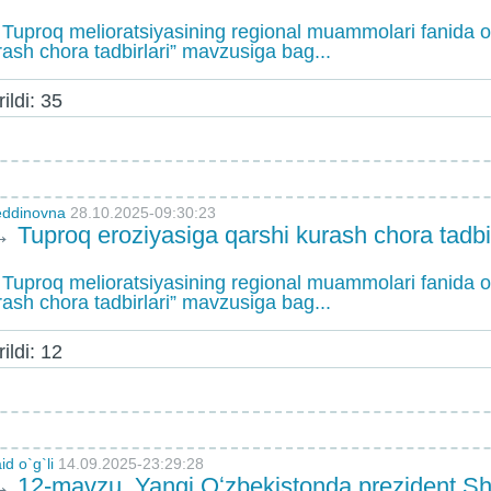
Tuproq melioratsiyasining regional muammolari fanida o‘
rash chora tadbirlari” mavzusiga bag...
ildi: 35
eddinovna
28.10.2025-09:30:23
→
Tuproq eroziyasiga qarshi kurash chora tadbir
Tuproq melioratsiyasining regional muammolari fanida o‘
rash chora tadbirlari” mavzusiga bag...
ildi: 12
d o`g`li
14.09.2025-23:29:28
→
12-mavzu. Yangi Oʻzbekistonda prezident S