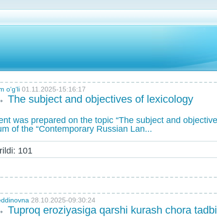
m oʻgʻli
01.11.2025-15:16:17
→
The subject and objectives of lexicology
ent was prepared on the topic “The subject and objective
lum of the “Contemporary Russian Lan...
ildi: 101
eddinovna
28.10.2025-09:30:24
→
Tuproq eroziyasiga qarshi kurash chora tadbir