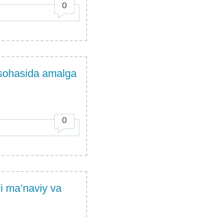
0
 sohasida amalga
0
gi ma’naviy va