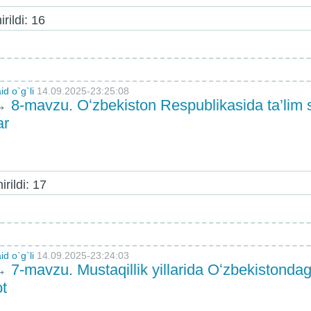
rildi: 16
d o`g`li
14.09.2025-23:25:08
→
8-mavzu. Oʻzbekiston Respublikasida ta’lim
ar
rildi: 17
d o`g`li
14.09.2025-23:24:03
→
7-mavzu. Mustaqillik yillarida Oʻzbekistonda
ot