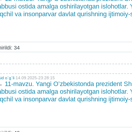
abbusi ostida amalga oshirilayotgan islohotlar.
chil va insonparvar davlat qurishning ijtimoiy-
rildi: 34
d o`g`li
14.09.2025-23:28:15
→
11-mavzu. Yangi Oʻzbekistonda prezident Sh
abbusi ostida amalga oshirilayotgan islohotlar.
chil va insonparvar davlat qurishning ijtimoiy-