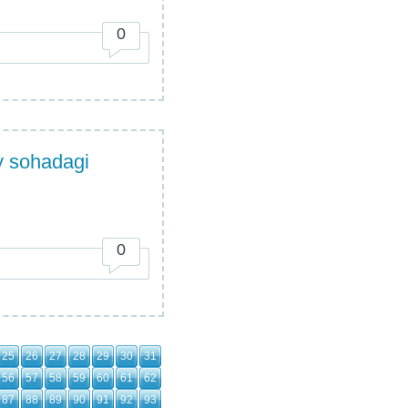
0
y sohadagi
0
25
26
27
28
29
30
31
56
57
58
59
60
61
62
87
88
89
90
91
92
93