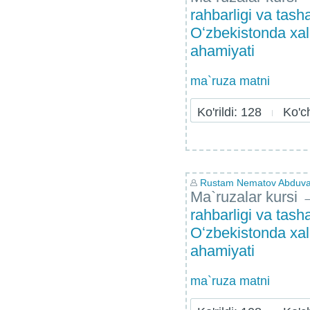
rahbarligi va tash
Oʻzbekistonda xalq
ahamiyati
ma`ruza matni
Ko'rildi: 128
Ko'chi
Rustam Nematov Abduvai
Ma`ruzalar kursi
rahbarligi va tash
Oʻzbekistonda xalq
ahamiyati
ma`ruza matni