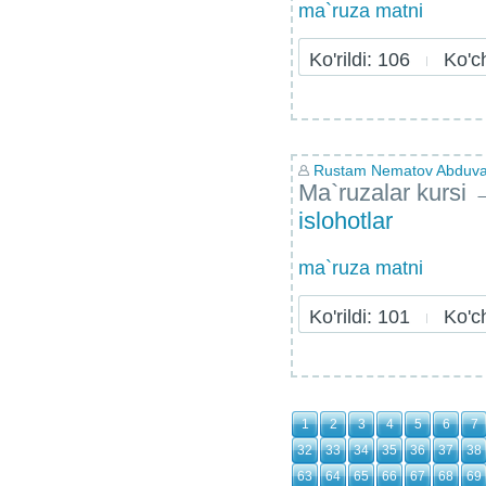
ma`ruza matni
Ko'rildi: 106
Ko'chi
Rustam Nematov Abduvai
Ma`ruzalar kursi
islohotlar
ma`ruza matni
Ko'rildi: 101
Ko'chi
1
2
3
4
5
6
7
32
33
34
35
36
37
38
63
64
65
66
67
68
69