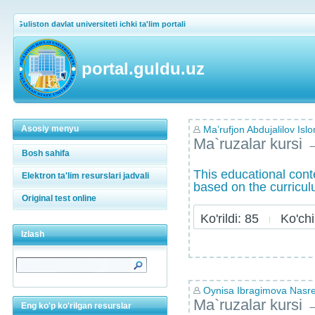
Guliston davlat universiteti ichki ta'lim portali
portal.guldu.uz
Asosiy menyu
Maʼrufjon Abdujalilov Islo
Ma`ruzalar kursi
Bosh sahifa
This educational cont
Elektron ta'lim resurslari jadvali
based on the curricu
Original test online
Ko'rildi: 85
Ko'chir
Izlash
Oynisa Ibragimova Nasr
Ma`ruzalar kursi
Eng ko'p ko'rilgan resurslar