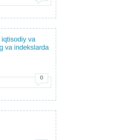
 iqtisodiy va
ng va indekslarda
0