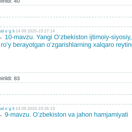
rildi: 40
d o`g`li
14.09.2025-23:27:14
→
10-mavzu. Yangi Oʻzbekiston ijtimoiy-siyosiy,
roʻy berayotgan oʻzgarishlarning xalqaro reyti
rildi: 83
d o`g`li
14.09.2025-23:26:13
→
9-mavzu. Oʻzbekiston va jahon hamjamiyati