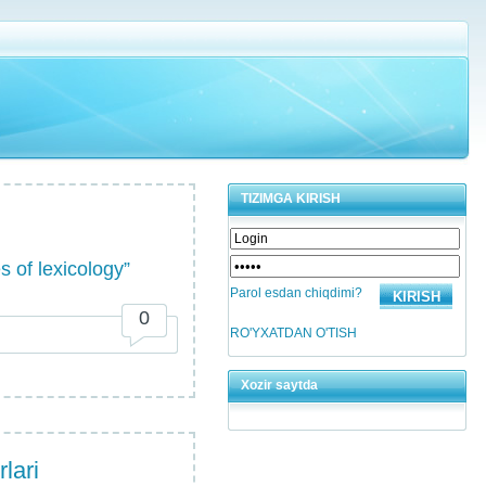
TIZIMGA KIRISH
s of lexicology”
Parol esdan chiqdimi?
0
RO'YXATDAN O'TISH
Xozir saytda
lari