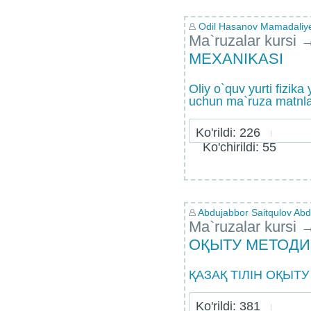
Odil Hasanov Mamadaliy
Ma`ruzalar kursi
MЕХANIKASI
Oliy o`quv yurti fizika 
uchun ma`ruza matnla
Ko'rildi: 226
Ko'chirildi: 55
Abdujabbor Saitqulov Abdu
Ma`ruzalar kursi
ОҚЫТУ МЕТОД
ҚАЗАҚ ТIЛIН ОҚЫТ
Ko'rildi: 381