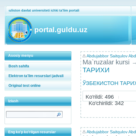
Guliston davlat universiteti ichki ta'lim portali
portal.guldu.uz
Asosiy menyu
Abdujabbor Saitqulov Abdu
Ma`ruzalar kursi
Bosh sahifa
ТАРИХИ
Elektron ta'lim resurslari jadvali
ЎЗБЕКИСТОН ТАРИХ
Original test online
Ko'rildi: 496
Izlash
Ko'chirildi: 342
Abdujabbor Saitqulov Abdu
Eng ko'p ko'rilgan resurslar