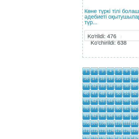
Көне түркі тілі болаш
әдебиеті оқытушыла
түр...
Ko'rildi: 476
Ko'chirildi: 638
1
2
3
4
5
6
7
16
17
18
19
20
21
22
31
32
33
34
35
36
37
46
47
48
49
50
51
52
61
62
63
64
65
66
67
76
77
78
79
80
81
82
91
92
93
94
95
96
97
106
107
108
109
110
111
112
121
122
123
124
125
126
127
136
137
138
139
140
141
142