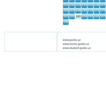
151
152
153
154
155
156
157
166
167
168
169
170
171
172
181
182
183
184
185
186
187
196
www.guldu.uz
www.hemis.guldu.uz
www.student.guldu.uz