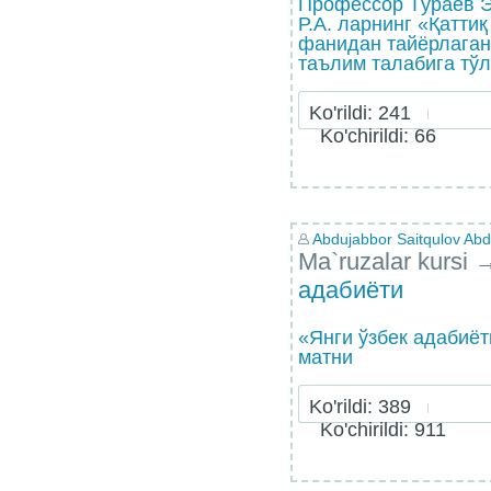
Профессор Тўраев Э
Р.А. ларнинг «Қатти
фанидан тайёрлаган
таълим талабига тўл
Ko'rildi: 241
Ko'chirildi: 66
Abdujabbor Saitqulov Abdu
Ma`ruzalar kursi
адабиёти
«Янги ўзбек адабиё
матни
Ko'rildi: 389
Ko'chirildi: 911