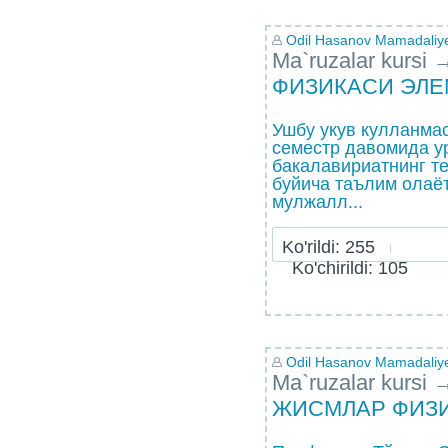
Odil Hasanov Mamadaliy
Ma`ruzalar kursi
ФИЗИКАСИ ЭЛ
Ушбу укув кулланмас
семестр давомида у
бакалавириатнинг т
буйича таълим олаё
мулжалл...
Ko'rildi: 255
Ko'chirildi: 105
Odil Hasanov Mamadaliy
Ma`ruzalar kursi
ЖИСМЛАР ФИЗ