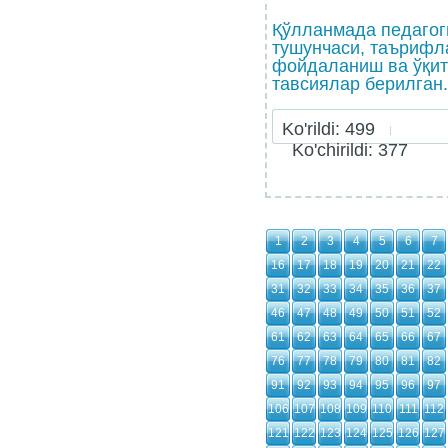
Қўлланмада педагог
тушунчаси, таърифл
фойдаланиш ва ўқит
тавсиялар берилган.
Ko'rildi: 499
Ko'chirildi: 377
1
2
3
4
5
6
7
16
17
18
19
20
21
22
31
32
33
34
35
36
37
46
47
48
49
50
51
52
61
62
63
64
65
66
67
76
77
78
79
80
81
82
91
92
93
94
95
96
97
106
107
108
109
110
111
112
121
122
123
124
125
126
127