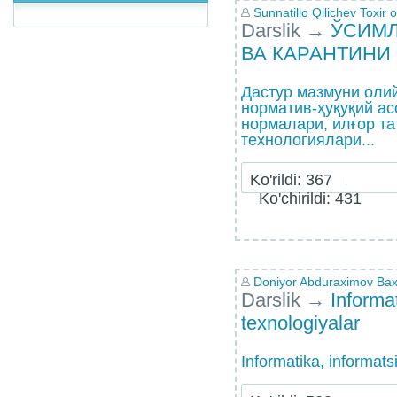
Sunnatillo Qilichev Toxir o
Darslik
→
ЎСИМ
ВА КАРАНТИНИ
Дастур мазмуни оли
норматив-ҳуқуқий ас
нормалари, илғор т
технологиялари...
Ko'rildi: 367
Ko'chirildi: 431
Doniyor Abduraximov Bax
Darslik
→
Informa
texnologiyalar
Informatika, informats