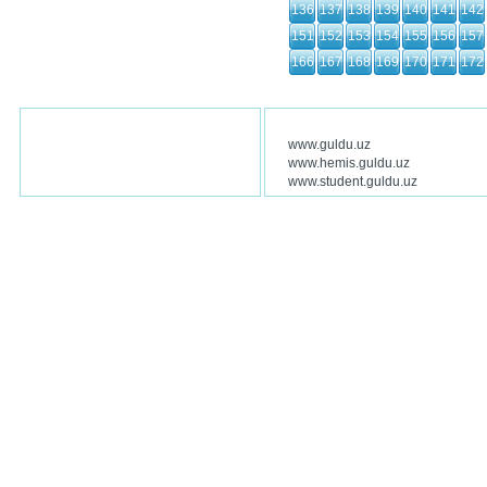
136
137
138
139
140
141
142
151
152
153
154
155
156
157
166
167
168
169
170
171
172
www.guldu.uz
www.hemis.guldu.uz
www.student.guldu.uz