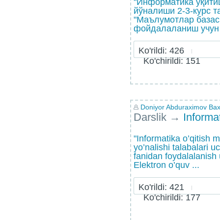
"Информатика ўқити
йўналиши 2-3-курс т
"Маълумотлар базас
фойдалаланиш учун т
Ko'rildi: 426
Ko'chirildi: 151
Doniyor Abduraximov Bax
Darslik
→
Informa
"Informatika o’qitish m
yo’nalishi talabalari uc
fanidan foydalalanish 
Elektron o’quv ...
Ko'rildi: 421
Ko'chirildi: 177