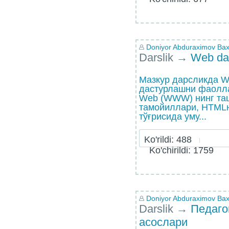
Doniyor Abduraximov Bax
Darslik
→
Web da
Мазкур дарсликда 
дастурлашни фаолл
Web (WWW) нинг та
тамойиллари, HTMLн
тўғрисида уму...
Ko'rildi: 488
Ko'chirildi: 1759
Doniyor Abduraximov Bax
Darslik
→
Педаго
асослари