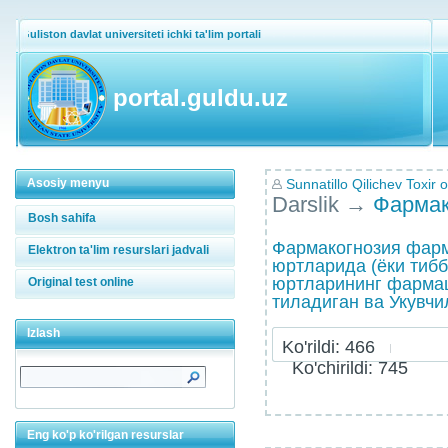
Guliston davlat universiteti ichki ta'lim portali
portal.guldu.uz
Asosiy menyu
Sunnatillo Qilichev Toxir o
Darslik
→
Фармак
Bosh sahifa
Фармакогнозия фар
Elektron ta'lim resurslari jadvali
юртларида (ёки тиб
юртларининг фармац
Original test online
тиладиган ва Укувчил
Izlash
Ko'rildi: 466
Ko'chirildi: 745
Eng ko'p ko'rilgan resurslar