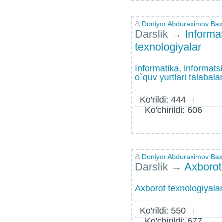
Doniyor Abduraximov Bax
Darslik
→
Informa
texnologiyalar
Informatika, informats
o`quv yurtlari talabala
Ko'rildi: 444
Ko'chirildi: 606
Doniyor Abduraximov Bax
Darslik
→
Axborot
Axborot texnologiyalar
Ko'rildi: 550
Ko'chirildi: 677