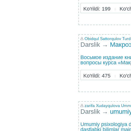
Ko'rildi: 199
Ko'chi
Obidqul Sattorqulov Turd
Darslik
→
Макро
Восьмое издание кн
вопросы курса «Мак
Ko'rildi: 475
Ko'chi
zarifa Xudayqulova Umm
Darslik
→
umumiy
Umumiy psixologiya dar
dastlabki bilimlar maj