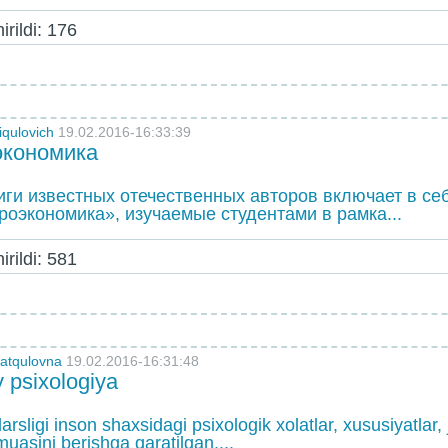
rildi: 176
iqulovich
19.02.2016-16:33:39
экономика
иги известных отечественных авторов включает в се
роэкономика», изучаемые студентами в рамка...
rildi: 581
atqulovna
19.02.2016-16:31:48
 psixologiya
sligi inson shaxsidagi psixologik xolatlar, xususiyatlar,
muasini berishga qaratilgan....