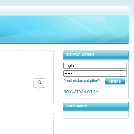
TIZIMGA KIRISH
Parol esdan chiqdimi?
0
RO'YXATDAN O'TISH
Xozir saytda