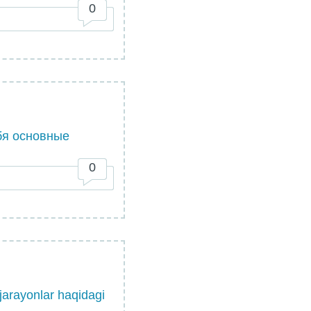
0
бя основные
0
 jarayonlar haqidagi