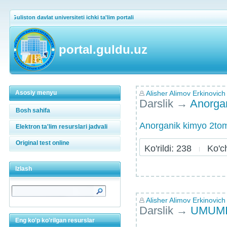
Guliston davlat universiteti ichki ta'lim portali
portal.guldu.uz
Asosiy menyu
Alisher Alimov Erkinovich
Darslik
→
Anorga
Bosh sahifa
Anorganik kimyo 2to
Elektron ta'lim resurslari jadvali
Original test online
Ko'rildi: 238
Ko'chi
Izlash
Alisher Alimov Erkinovich
Darslik
→
UMUMI
Eng ko'p ko'rilgan resurslar