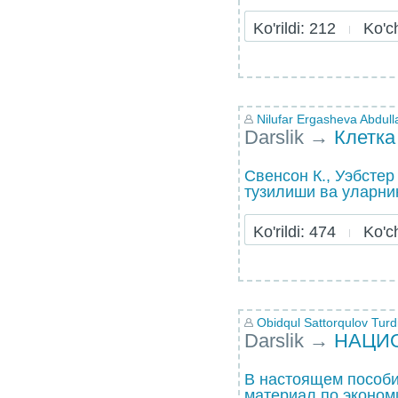
Ko'rildi: 212
Ko'chi
Nilufar Ergasheva Abdul
Darslik
→
Клетк
Свенсон К., Уэбстер
тузилиши ва уларнин
Ko'rildi: 474
Ko'chi
Obidqul Sattorqulov Turd
Darslik
→
НАЦИ
В настоящем пособи
материал по экономи