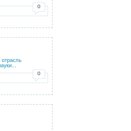
0
 отрасль
ауки...
0