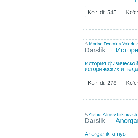
Ko'rildi: 545
Ko'chi
Marina Dyomina Valerie
Darslik
→
Истори
История физической
исторических и педа
Ko'rildi: 278
Ko'chi
Alisher Alimov Erkinovich
Darslik
→
Anorga
Anorganik kimyo