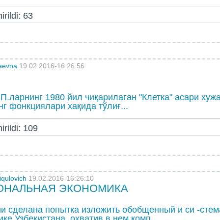
rildi: 63
laevna
19.02.2016-16:26:56
а
 П.ларнинг 1980 йил чиқарилаган "Клетка" асари хуж
г фонкциялари хақида тўлиғ...
rildi: 109
iqulovich
19.02.2016-16:26:10
ОНАЛЬНАЯ ЭКОНОМИКА
и сделана попытка изложить обобщенный и си -сте
ке Узбекистана, охватив в нем комп...