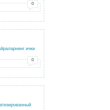
0
айраларнинг ички
0
матизированный