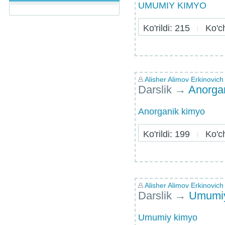
UMUMIY KIMYO
Ko'rildi: 215
Ko'chi
Alisher Alimov Erkinovich
Darslik
→
Anorga
Anorganik kimyo
Ko'rildi: 199
Ko'chi
Alisher Alimov Erkinovich
Darslik
→
Umumiy
Umumiy kimyo