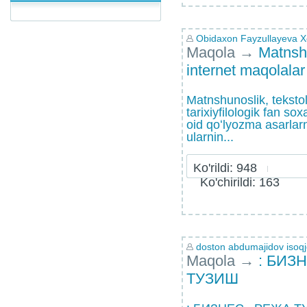
Obidaxon Fayzullayeva 
Maqola
→
Matnsh
internet maqolalar
Matnshunoslik, tekst
tarixiyfilologik fan sox
oid qoʻlyozma asarlarni,
ularnin...
Ko'rildi: 948
Ko'chirildi: 163
doston abdumajidov isoq
Maqola
→
: БИЗ
ТУЗИШ