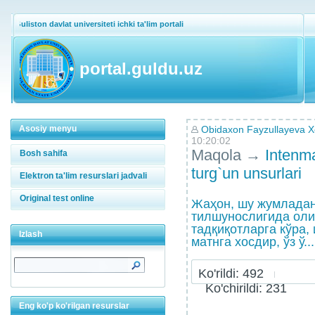
Guliston davlat universiteti ichki ta'lim portali
portal.guldu.uz
Asosiy menyu
Obidaxon Fayzullayeva 
10:20:02
Maqola
→
Intenma
Bosh sahifa
turg`un unsurlari
Elektron ta'lim resurslari jadvali
Original test online
Жаҳон, шу жумладан
тилшунослигида оли
тадқиқотларга кўра,
Izlash
матнга хосдир, ўз ў...
Ko'rildi: 492
Ko'chirildi: 231
Eng ko'p ko'rilgan resurslar