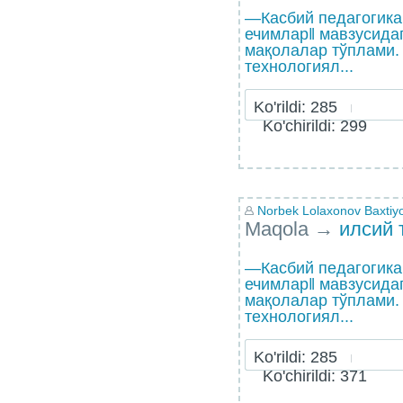
―Касбий педагогика
ечимлар‖ мавзусида
мақолалар тўплами. 
технологиял...
Ko'rildi: 285
Ko'chirildi: 299
Norbek Lolaxonov Baxtiyor
Maqola
→
илсий 
―Касбий педагогика
ечимлар‖ мавзусида
мақолалар тўплами. 
технологиял...
Ko'rildi: 285
Ko'chirildi: 371