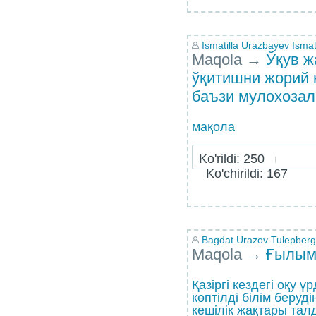
Ismatilla Urazbayev Ismat
Maqola
→
Ўқув ж
ўқитишни жорий 
баъзи мулохозал
мақола
Ko'rildi: 250
Ko'chirildi: 167
Bagdat Urazov Tulepberg
Maqola
→
Ғылым
Қазіргі кездегі оқу ү
көптілді білім беруд
кешілік жақтары талд