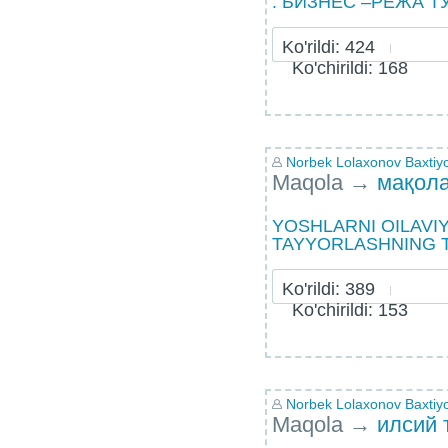
: БИЗНЕС –РЕЖА Т
Ko'rildi: 424
Ko'chirildi: 168
Norbek Lolaxonov Baxtiyor
Maqola
→
мақол
YOSHLARNI OILAVI
TAYYORLASHNING T
Ko'rildi: 389
Ko'chirildi: 153
Norbek Lolaxonov Baxtiyor
Maqola
→
илсий 