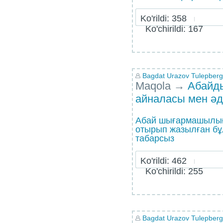
Ko'rildi: 358
Ko'chirildi: 167
Bagdat Urazov Tulepberg
Maqola
→
Абайд
айналасы мен әд
Абай шығармашылығ
отырып жазылған бұ
табарсыз
Ko'rildi: 462
Ko'chirildi: 255
Bagdat Urazov Tulepberg