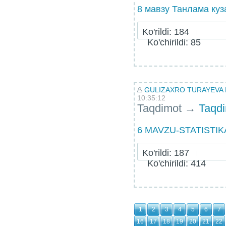
8 мавзу Танлама куз
Ko'rildi: 184
Ko'chirildi: 85
GULIZAXRO TURAYEVA
10:35:12
Taqdimot
→
Taqd
6 MAVZU-STATISTIK
Ko'rildi: 187
Ko'chirildi: 414
1
2
3
4
5
6
7
16
17
18
19
20
21
22