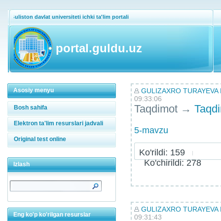
Guliston davlat universiteti ichki ta'lim portali
portal.guldu.uz
Asosiy menyu
GULIZAXRO TURAYEVA
09:33:06
Taqdimot
→
Taqd
Bosh sahifa
Elektron ta'lim resurslari jadvali
5-mavzu
Original test online
Ko'rildi: 159
Ko'chirildi: 278
Izlash
GULIZAXRO TURAYEVA
Eng ko'p ko'rilgan resurslar
09:31:43