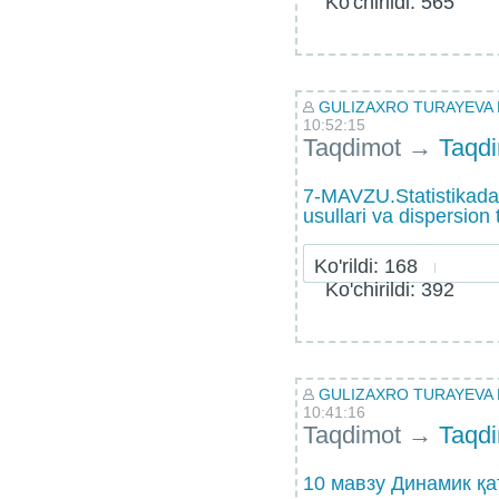
Ko'chirildi: 565
GULIZAXRO TURAYEVA
10:52:15
Taqdimot
→
Taqd
7-MAVZU.Statistikada 
usullari va dispersion t
Ko'rildi: 168
Ko'chirildi: 392
GULIZAXRO TURAYEVA
10:41:16
Taqdimot
→
Taqd
10 мавзу Динамик қ