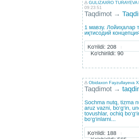
GULIZAXRO TURAYEVA
09:23:51
Taqdimot
→
Taqd
1 мавзу. Лойиҳалар 
иқтисодий концепци
Ko'rildi: 208
Ko'chirildi: 90
Obidaxon Fayzullayeva 
Taqdimot
→
taqdi
Sochma nutq, tizma nu
aruz vazni, bo‘g‘in, un
tovushlar, ochiq bo‘g‘i
bo‘g‘inlarni...
Ko'rildi: 188