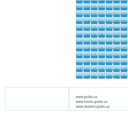
316
317
318
319
320
321
322
331
332
333
334
335
336
337
346
347
348
349
350
351
352
361
362
363
364
365
366
367
376
377
378
379
380
381
382
391
392
393
394
395
396
397
406
407
408
409
410
411
412
421
422
423
424
425
426
427
436
437
438
439
440
441
442
451
452
453
454
455
456
457
466
467
468
469
470
471
472
www.guldu.uz
www.hemis.guldu.uz
www.student.guldu.uz