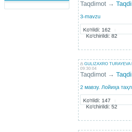
Taqdimot
→
Taqd
3-mavzu
Ko'rildi: 162
Ko'chirildi: 82
GULIZAXRO TURAYEVA
09:30:04
Taqdimot
→
Taqd
2 мавзу. Лойиҳа таҳ
Ko'rildi: 147
Ko'chirildi: 52