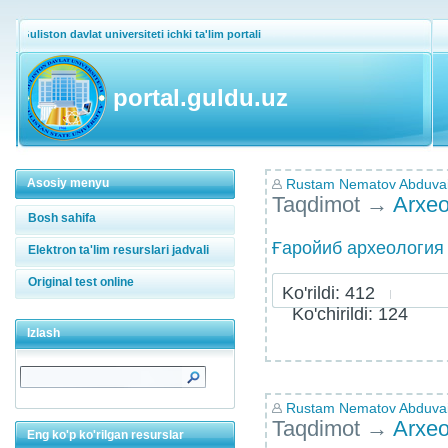
Guliston davlat universiteti ichki ta'lim portali
portal.guldu.uz
Asosiy menyu
Rustam Nematov Abduvaid
Taqdimot
→
Arxeo
Bosh sahifa
Ғаройиб археология
Elektron ta'lim resurslari jadvali
Original test online
Ko'rildi: 412
Ko'chirildi: 124
Izlash
Rustam Nematov Abduvaid
Taqdimot
→
Arxeo
Eng ko'p ko'rilgan resurslar