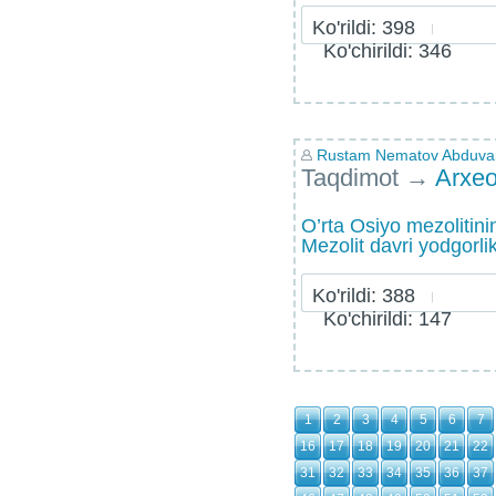
Ko'rildi: 398
Ko'chirildi: 346
Rustam Nematov Abduvaid
Taqdimot
→
Arxeo
O’rta Osiyo mеzolitini
Mеzolit davri yodgorlik
Ko'rildi: 388
Ko'chirildi: 147
1
2
3
4
5
6
7
16
17
18
19
20
21
22
31
32
33
34
35
36
37