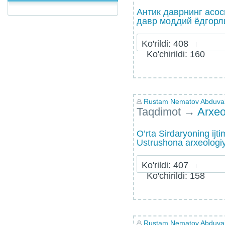
Антик даврнинг асос
давр моддий ёдгорл
Ko'rildi: 408
Ko'chirildi: 160
Rustam Nematov Abduvaid
Taqdimot
→
Arxeo
O’rta Sirdaryoning ijti
Ustrushona arxeologi
Ko'rildi: 407
Ko'chirildi: 158
Rustam Nematov Abduvaid