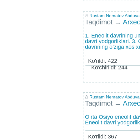
Rustam Nematov Abduvaid
Taqdimot
→
Arxeo
1. Enеolit davrining um
davri yodgorliklari. 3.
davrining o’ziga xos x
Ko'rildi: 422
Ko'chirildi: 244
Rustam Nematov Abduvaid
Taqdimot
→
Arxeo
O’rta Osiyo enеolit dav
Enеolit davri yodgorlik
Ko'rildi: 367