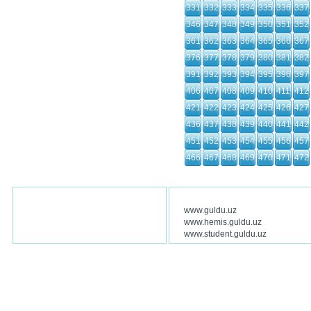
331
332
333
334
335
336
337
346
347
348
349
350
351
352
361
362
363
364
365
366
367
376
377
378
379
380
381
382
391
392
393
394
395
396
397
406
407
408
409
410
411
412
421
422
423
424
425
426
427
436
437
438
439
440
441
442
451
452
453
454
455
456
457
466
467
468
469
470
471
472
www.guldu.uz
www.hemis.guldu.uz
www.student.guldu.uz