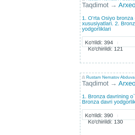
Taqdimot
→
Arxeo
1. O’rta Osiyo bronza 
xususiyatlari. 2. Bron
yodgorliklari
Ko'rildi: 394
Ko'chirildi: 121
Rustam Nematov Abduvaid
Taqdimot
→
Arxeo
1. Bronza davrining o`
Bronza davri yodgorlik
Ko'rildi: 390
Ko'chirildi: 130