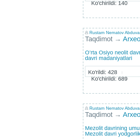
Ko'chirildi: 140
Rustam Nematov Abduvaid
Taqdimot
→
Arxeo
O’rta Osiyo neolit davr
davri madaniyatlari
Ko'rildi: 428
Ko'chirildi: 689
Rustam Nematov Abduvaid
Taqdimot
→
Arxeo
Mеzolit davrining umum
Mеzolit davri yodgorlik