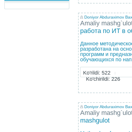
Doniyor Abduraximov Bax
Amaliy mashg`ulo
работа по ИТ в 
Данное методическо
разработана на осн
программ и предназ
обучающихся по нап
Ko'rildi: 522
Ko'chirildi: 226
Doniyor Abduraximov Bax
Amaliy mashg`ulo
mashgulot