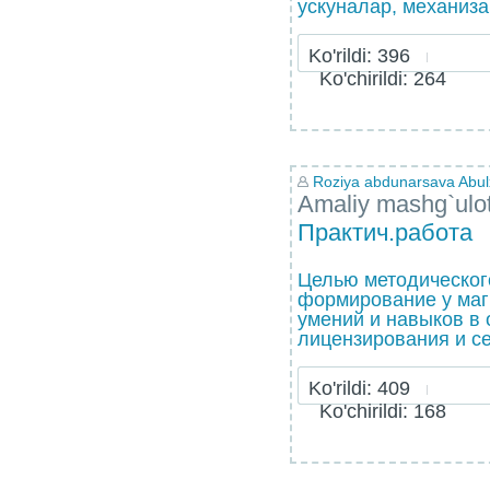
ускуналар, механизац
Ko'rildi: 396
Ko'chirildi: 264
Roziya abdunarsava Abulx
Amaliy mashg`ulo
Практич.работа
Целью методическог
формирование у маг
умений и навыков в 
лицензирования и се
Ko'rildi: 409
Ko'chirildi: 168