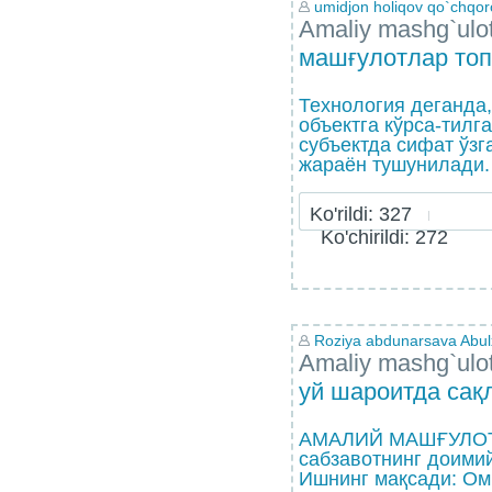
umidjon holiqov qo`chqor
Amaliy mashg`ulo
машғулотлар то
Технология деганда,
объектга кўрса-тилг
субъектда сифат ўзг
жараён тушунилади.
Ko'rildi: 327
Ko'chirildi: 272
Roziya abdunarsava Abulx
Amaliy mashg`ulo
уй шароитда са
АМАЛИЙ МАШҒУЛОТ 
сабзавотнинг доими
Ишнинг мақсади: Ом