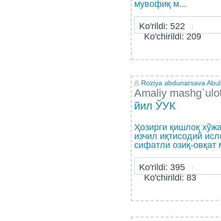
мувофиқ м...
Ko'rildi: 522
Ko'chirildi: 209
Roziya abdunarsava Abulx
Amaliy mashg`ulo
йил ЎУК
Ҳозирги қишлоқ хўжа
изчил иқтисодий ис
сифатли озиқ-овқат 
Ko'rildi: 395
Ko'chirildi: 83