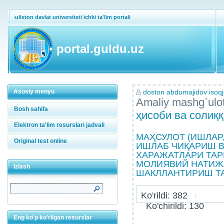
Guliston davlat universiteti ichki ta'lim portali
portal.guldu.uz
Asosiy menyu
doston abdumajidov isoq
Amaliy mashg`ulo
Bosh sahifa
ҳисоби ва солиқ
Elektron ta'lim resurslari jadvali
МАҲСУЛОТ (ИШЛАР
Original test online
ИШЛАБ ЧИҚАРИШ 
ХАРАЖАТЛАРИ ТАР
МОЛИЯВИЙ НАТИЖ
Izlash
ШАКЛЛАНТИРИШ ТАР
Ko'rildi: 382
Ko'chirildi: 130
Eng ko'p ko'rilgan resurslar