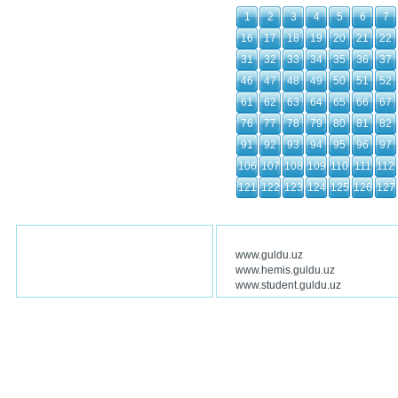
1
2
3
4
5
6
7
16
17
18
19
20
21
22
31
32
33
34
35
36
37
46
47
48
49
50
51
52
61
62
63
64
65
66
67
76
77
78
79
80
81
82
91
92
93
94
95
96
97
106
107
108
109
110
111
112
121
122
123
124
125
126
127
www.guldu.uz
www.hemis.guldu.uz
www.student.guldu.uz