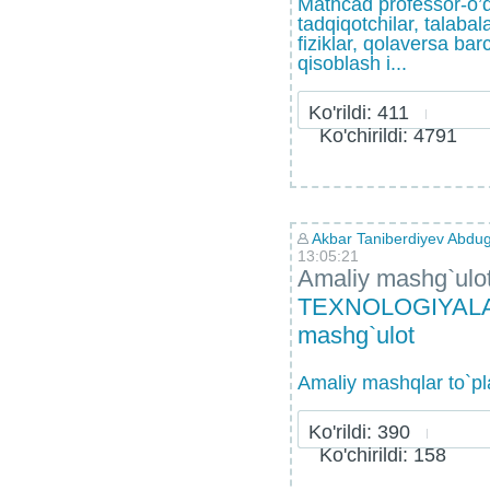
Mathcad profеssor-o’qit
tadqiqotchilar, talabal
fiziklar, qolavеrsa ba
qisoblash i...
Ko'rildi: 411
Ko'chirildi: 4791
Akbar Taniberdiyev Abdug
13:05:21
Amaliy mashg`ulo
TEXNOLOGIYALAR
mashg`ulot
Amaliy mashqlar to`p
Ko'rildi: 390
Ko'chirildi: 158