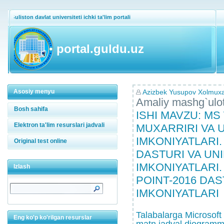
Guliston davlat universiteti ichki ta'lim portali
portal.guldu.uz
Asosiy menyu
Azizbek Yusupov Xolmux
Amaliy mashg`ulo
Bosh sahifa
ISHI MAVZU: M
Elektron ta'lim resurslari jadvali
MUXARRIRI VA 
IMKONIYATLARI.
Original test online
DASTURI VA UN
IMKONIYATLARI
Izlash
POINT-2016 DAS
IMKONIYATLARI
Talabalarga Microsoft 
Eng ko'p ko'rilgan resurslar