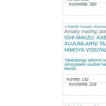
Ko'chirildi: 260
Azizbek Yusupov Xolmux
Amaliy mashg`ulo
ISHI MAVZU: A
XUJUMLARNI TA
HIMOYA VOSITA
Talabalarga axborot xa
ximoyalash usullari h
berish.
Ko'rildi: 132
Ko'chirildi: 218