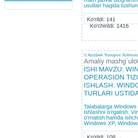
matn jadval diogramma
usullari haqida tushun
Ko'rildi: 141
Ko'chirildi: 1416
Azizbek Yusupov Xolmux
Amaliy mashg`ulo
ISHI MAVZU: W
OPERASION TIZ
ISHLASH. WIND
TURLARI USTID
Talabalarga Windows o
ishlashni o’rgatish. Vi
o’rnatish hamda ishchi
Windows XP, Window.
Ko'rildi: 108