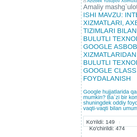
Azizbek Yusupov Xolmux
Amaliy mashg`ulo
ISHI MAVZU: IN
XIZMATLARI, A
TIZIMLARI BILA
BULUTLI TEXNO
GOOGLE ASBOB
XIZMATLARIDAN
BULUTLI TEXNO
GOOGLE CLASS
FOYDALANISH
Google hujjatlarida qan
mumkin? Ba`zi bir ko
shuningdek oddiy foyd
vaqti-vaqti bilan umumi
Ko'rildi: 149
Ko'chirildi: 474