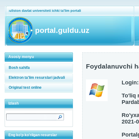
Guliston davlat universiteti ichki ta'lim portali
portal.guldu.uz
Asosiy menyu
Foydalanuvchi h
Bosh sahifa
Elektron ta'lim resurslari jadvali
Login
Original test online
To'liq
Parda
Izlash
Ro'yxa
2021-0
Portal
Eng ko'p ko'rilgan resurslar