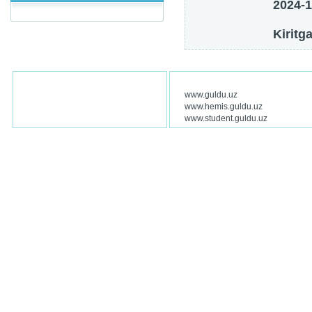
2024-1
Kiritg
www.guldu.uz
www.hemis.guldu.uz
www.student.guldu.uz