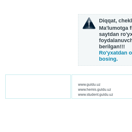
Diqqat, chekl
Ma'lumotga fi
saytdan ro'y
foydalanuvch
berilgan!!!
Ro'yxatdan o
bosing.
www.guldu.uz
www.hemis.guldu.uz
www.student.guldu.uz