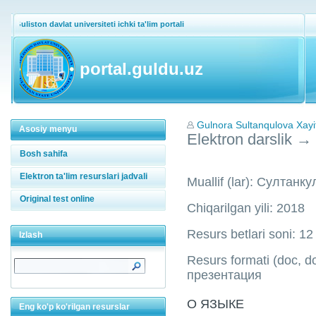
Guliston davlat universiteti ichki ta'lim portali
portal.guldu.uz
Gulnora Sultanqulova Xayi
Asosiy menyu
Elektron darslik
→
Bosh sahifa
Elektron ta'lim resurslari jadvali
Muallif (lar): Султанк
Original test online
Chiqarilgan yili: 2018
Resurs betlari soni: 12
Izlash
Resurs formati (doc, doc
презентация
О ЯЗЫКЕ
Eng ko'p ko'rilgan resurslar