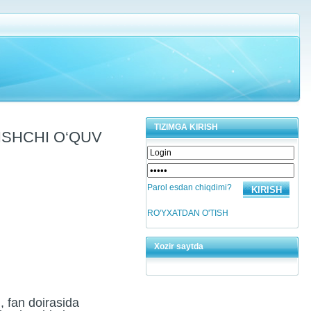
TIZIMGA KIRISH
ISHCHI O‘QUV
Parol esdan chiqdimi?
RO'YXATDAN O'TISH
Xozir saytda
, fan doirasida