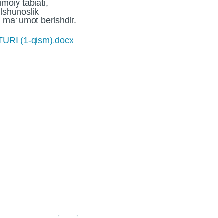
moiy tabiati,
tilshunoslik
da ma’lumot berishdir.
RI (1-qism).docx