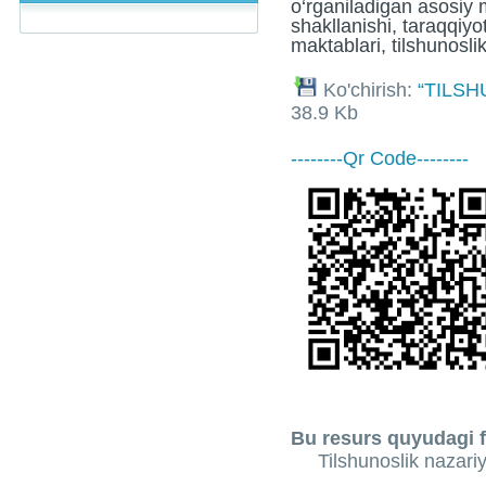
o‘rganiladigan asosiy m
shakllanishi, taraqqiyoti,
maktablari, tilshunoslik
Ko'chirish:
“TILSH
38.9 Kb
--------Qr Code--------
Bu resurs quyudagi f
Tilshunoslik nazariy