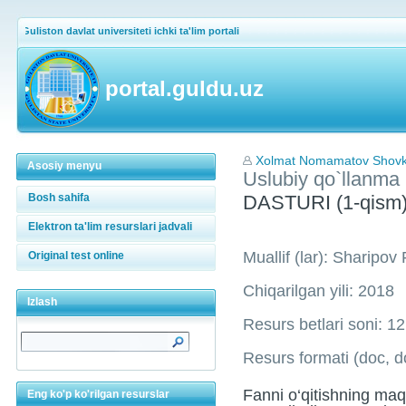
Guliston davlat universiteti ichki ta'lim portali
portal.guldu.uz
Xolmat Nomamatov Shovka
Asosiy menyu
Uslubiy qo`llanma
Bosh sahifa
DASTURI (1-qis
Elektron ta'lim resurslari jadvali
Muallif (lar): Sharipov 
Original test online
Chiqarilgan yili: 2018
Izlash
Resurs betlari soni: 12
Resurs formati (doc, do
Fanni o‘qitishning maqs
Eng ko'p ko'rilgan resurslar