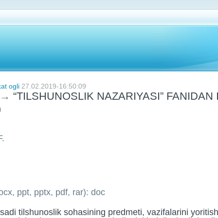
t ogli
27.02.2019-16:50:09
→
“TILSHUNOSLIK NAZARIYASI” FANIDAN 
m)
F.
cx, ppt, pptx, pdf, rar): doc
adi tilshunoslik sohasining predmeti, vazifalarini yoritish