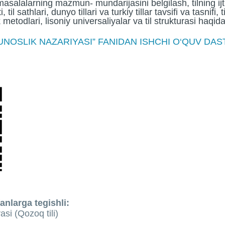
asalalarning mazmun- mundarijasini belgilash, tilning ijti
 til sathlari, dunyo tillari va turkiy tillar tavsifi va tasnifi, 
 metodlari, lisoniy universaliyalar va til strukturasi haqi
UNOSLIK NAZARIYASI” FANIDAN ISHCHI O‘QUV DASTU
anlarga tegishli:
asi (Qozoq tili)