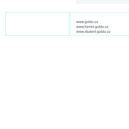
www.guldu.uz
www.hemis.guldu.uz
www.student.guldu.uz