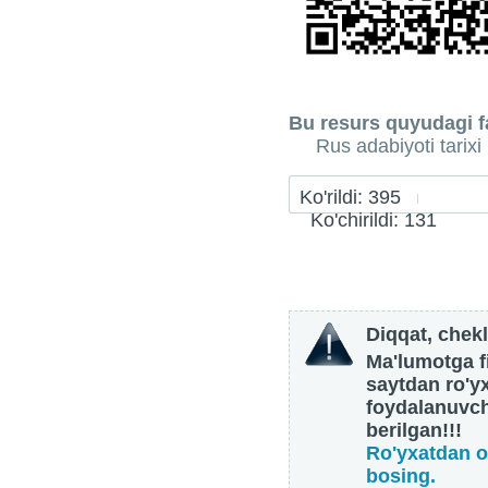
Bu resurs quyudagi fa
Rus adabiyoti tarixi
Ko'rildi: 395
Ko'chirildi: 131
Diqqat, chekl
Ma'lumotga fi
saytdan ro'y
foydalanuvch
berilgan!!!
Ro'yxatdan o
bosing.