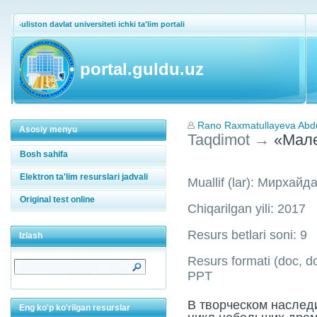
Guliston davlat universiteti ichki ta'lim portali
portal.guldu.uz
Rano Raxmatullayeva Abd
Asosiy menyu
Taqdimot
→
«Мале
Bosh sahifa
Elektron ta'lim resurslari jadvali
Muallif (lar): Мирхай
Original test online
Chiqarilgan yili: 2017
Resurs betlari soni: 9
Izlash
Resurs formati (doc, doc
PPT
В творческом наслед
Eng ko'p ko'rilgan resurslar