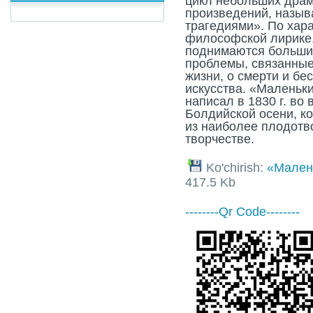
цикл небольших драм
произведений, назы
трагедиями». По хара
философской лирике.
поднимаются больши
проблемы, связанные
жизни, о смерти и бе
искусства. «Маленьк
написал в 1830 г. во
Болдийской осени, к
из наиболее плодотв
творчестве.
Ko'chirish:
«Малень
417.5 Kb
--------Qr Code--------