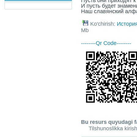
Пусть они приходят к
И пусть будет знамен
Наш славянский алфа
Ko'chirish:
История
Mb
--------Qr Code--------
Bu resurs quyudagi fa
Tilshunoslikka kirish(