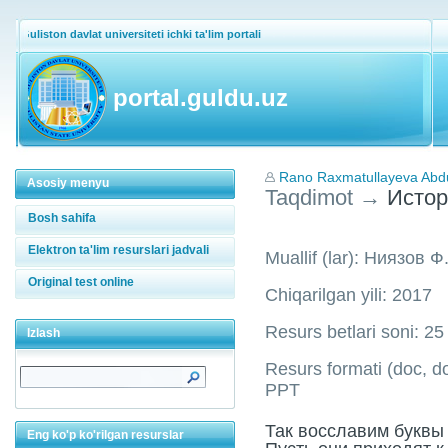
Guliston davlat universiteti ichki ta'lim portali
portal.guldu.uz
Rano Raxmatullayeva Abd
Asosiy menyu
Taqdimot
→
Истор
Bosh sahifa
Elektron ta'lim resurslari jadvali
Muallif (lar): Ниязов Ф
Original test online
Chiqarilgan yili: 2017
Resurs betlari soni: 25
Izlash
Resurs formati (doc, doc
PPT
Так восславим буквы
Eng ko'p ko'rilgan resurslar