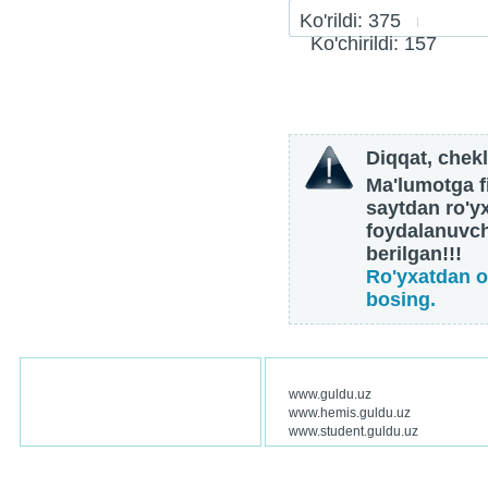
Ko'rildi: 375
Ko'chirildi: 157
Diqqat, chekl
Ma'lumotga fi
saytdan ro'y
foydalanuvch
berilgan!!!
Ro'yxatdan o
bosing.
www.guldu.uz
www.hemis.guldu.uz
www.student.guldu.uz