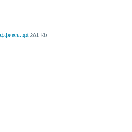
уффикса.ppt
281 Kb