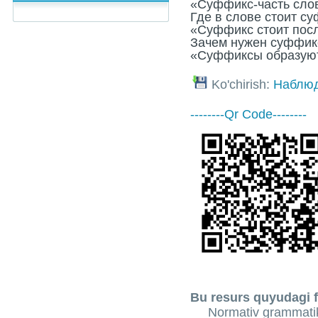
«Суффикс-часть сло
Где в слове стоит с
«Суффикс стоит посл
Зачем нужен суффик
«Суффиксы образуют
Ko'chirish:
Наблюд
--------Qr Code--------
Bu resurs quyudagi f
Normativ grammatik