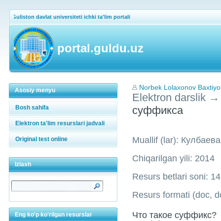
Guliston davlat universiteti ichki ta'lim portali
portal.guldu.uz
Norbek Lolaxonov Baxtiyor
Asosiy menyu
Elektron darslik
→
Bosh sahifa
суффикса
Elektron ta'lim resurslari jadvali
Muallif (lar): Кулбаев
Original test online
Chiqarilgan yili: 2014
Izlash
Resurs betlari soni: 14
Resurs formati (doc, do
Что такое суффикс?
Eng ko'p ko'rilgan resurslar