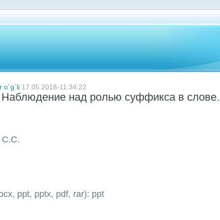
 o`g`li
17.05.2018-11:34:22
Наблюдение над ролью суффикса в слове
а С.С.
cx, ppt, pptx, pdf, rar): ppt