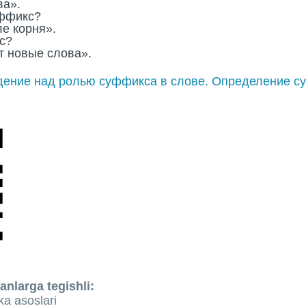
ва».
уффикс?
е корня».
с?
 новые слова».
ение над ролью суффикса в слове. Определение с
anlarga tegishli:
a asoslari