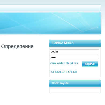
TIZIMGA KIRISH
. Определение
Parol esdan chiqdimi?
RO'YXATDAN O'TISH
Xozir saytda