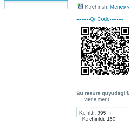
Ko'chirish:
Менежм
--------Qr Code--------
Bu resurs quyudagi fa
Menejment
Ko'rildi: 395
Ko'chirildi: 150