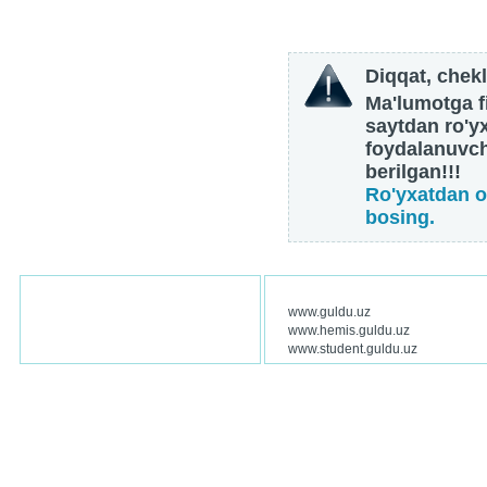
Diqqat, chekl
Ma'lumotga fi
saytdan ro'y
foydalanuvch
berilgan!!!
Ro'yxatdan o
bosing.
www.guldu.uz
www.hemis.guldu.uz
www.student.guldu.uz