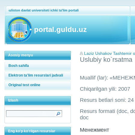
Guliston davlat universiteti ichki ta'lim portali
portal.guldu.uz
Laziz Ushakov Tashtemir o`
Asosiy menyu
Uslubiy ko`rsatma
Bosh sahifa
Elektron ta'lim resurslari jadvali
Muallif (lar): «МЕ
Original test online
Chiqarilgan yili: 2007
Resurs betlari soni: 24
Izlash
Resurs formati (doc, doc
doc
Менежмент
Eng ko'p ko'rilgan resurslar