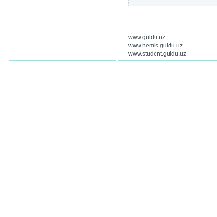
www.guldu.uz
www.hemis.guldu.uz
www.student.guldu.uz