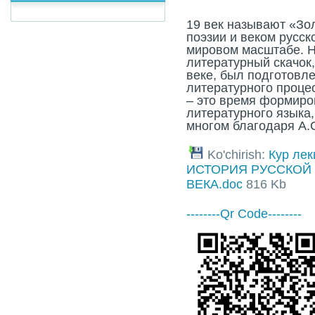
19 век называют «Зо
поэзии и веком русск
мировом масштабе. Не
литературный скачок
веке, был подготовл
литературного процес
– это время формиро
литературного языка
многом благодаря А.
Ko'chirish:
Кур лек
ИСТОРИЯ РУССКОЙ 
ВЕКА.doc
816 Kb
--------Qr Code--------