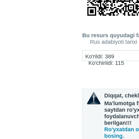
Bu resurs quyudagi fa
Rus adabiyoti tarixi
Ko'rildi: 389
Ko'chirildi: 115
Diqqat, chekl
Ma'lumotga fi
saytdan ro'y
foydalanuvch
berilgan!!!
Ro'yxatdan o
bosing.