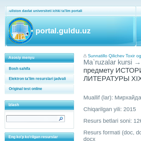
Guliston davlat universiteti ichki ta'lim portali
portal.guldu.uz
Sunnatillo Qilichev Toxir og
Asosiy menyu
Ma`ruzalar kursi
→
Bosh sahifa
предмету ИСТО
ЛИТЕРАТУРЫ X
Elektron ta'lim resurslari jadvali
Original test online
Muallif (lar): Мирхайд
Izlash
Chiqarilgan yili: 2015
Resurs betlari soni: 12
Resurs formati (doc, doc
Eng ko'p ko'rilgan resurslar
docx