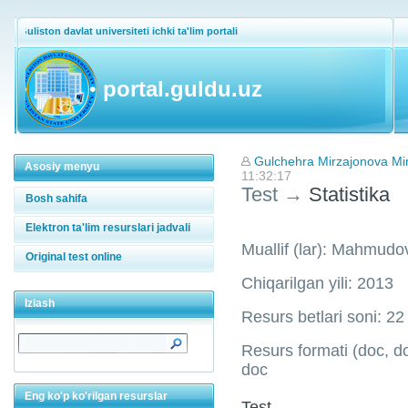
Guliston davlat universiteti ichki ta'lim portali
portal.guldu.uz
Gulchehra Mirzajonova Mi
Asosiy menyu
11:32:17
Test
→
Statistik
Bosh sahifa
Elektron ta'lim resurslari jadvali
Muallif (lar): Mahmud
Original test online
Chiqarilgan yili: 2013
Izlash
Resurs betlari soni: 22
Resurs formati (doc, doc
doc
Eng ko'p ko'rilgan resurslar
Test