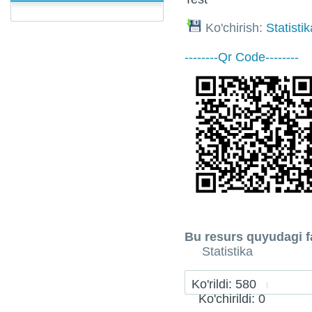
Ko'chirish:
Statisti
--------Qr Code--------
Bu resurs quyudagi fa
Statistika
Ko'rildi: 580
Ko'chirildi: 0