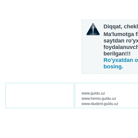
Diqqat, chekl
Ma'lumotga fi
saytdan ro'y
foydalanuvch
berilgan!!!
Ro'yxatdan o
bosing.
www.guldu.uz
www.hemis.guldu.uz
www.student.guldu.uz