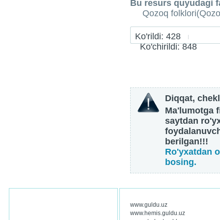
Bu resurs quyudagi fa
Qozoq folklori(Qozoq
Ko'rildi: 428
Ko'chirildi: 848
Diqqat, chekl
Ma'lumotga fi
saytdan ro'y
foydalanuvch
berilgan!!!
Ro'yxatdan o
bosing.
www.guldu.uz
www.hemis.guldu.uz