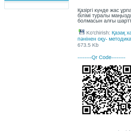
Қазіргі күнде жас ұрп
білімі туралы маңыз
болмасын алғы шартт
Ko'chirish:
Қазақ х
пәнінен оқу- методик
673.5 Kb
--------Qr Code--------