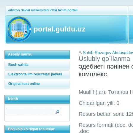
Guliston davlat universiteti ichki ta'lim portali
portal.guldu.uz
Sohib Razaqov Abdusaido
Asosiy menyu
Uslubiy qo`llanma
Bosh sahifa
әдебиеті пәнінен
комплекс.
Elektron ta'lim resurslari jadvali
Original test online
Muallif (lar): Тотано
Izlash
Chiqarilgan yili: 0
Resurs betlari soni: 12
Resurs formati (doc, doc
Eng ko'p ko'rilgan resurslar
.doc