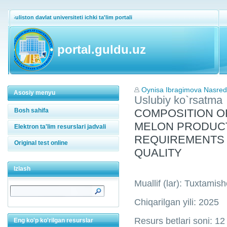
Guliston davlat universiteti ichki ta'lim portali
portal.guldu.uz
Oynisa Ibragimova Nasre
Asosiy menyu
Uslubiy ko`rsatma
Bosh sahifa
COMPOSITION O
MELON PRODUCT
Elektron ta'lim resurslari jadvali
REQUIREMENTS 
Original test online
QUALITY
Izlash
Muallif (lar): Tuxtamis
Chiqarilgan yili: 2025
Resurs betlari soni: 12
Eng ko'p ko'rilgan resurslar