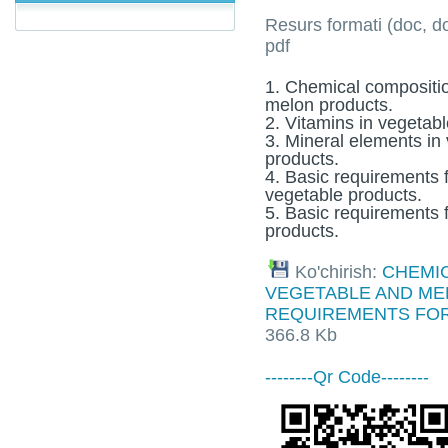
Resurs formati (doc, doc
pdf
1. Chemical compositi
melon products.
2. Vitamins in vegetab
3. Mineral elements in
products.
4. Basic requirements f
vegetable products.
5. Basic requirements f
products.
Ko'chirish:
CHEMI
VEGETABLE AND ME
REQUIREMENTS FOR 
366.8 Kb
--------Qr Code--------