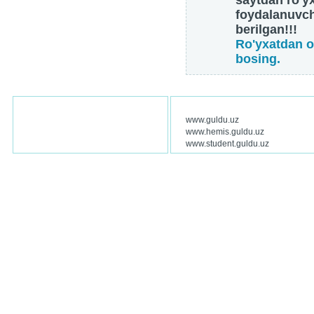
saytdan ro'y
foydalanuvch
berilgan!!!
Ro'yxatdan o
bosing.
www.guldu.uz
www.hemis.guldu.uz
www.student.guldu.uz