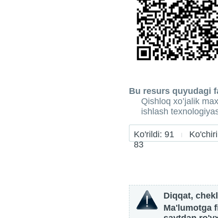
Bu resurs quyudagi fa
Qishloq xo’jalik max
ishlash texnologiyas
Ko'rildi: 91
Ko'chiril
83
Diqqat, chekl
Ma'lumotga fi