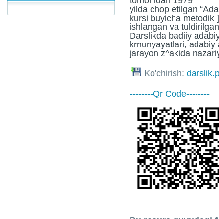
tomonidan 1979
yilda chop etilgan “Ad
kursi buyicha metodik 
ishlangan va tuldirilgan
Darslikda badiiy adab
krnunyayatlari, adabiy 
jarayon z^akida nazari
Ko'chirish:
darslik.
--------Qr Code--------