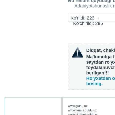
Bu resurs quyudagi fa
Adabiyotshunoslik n
Ko'rildi: 223
Ko'chirildi: 295
Diqqat, chekl
Ma'lumotga fi
saytdan ro'y
foydalanuvch
berilgan!!!
Ro'yxatdan o
bosing.
www.guldu.uz
www.hemis.guldu.uz
www.student.guldu.uz