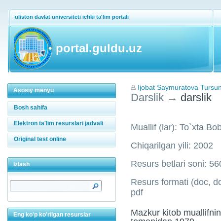
Guliston davlat universiteti ichki ta'lim portali
portal.guldu.uz
Ijobat Saymuratova Tursu
Asosiy menyu
Darslik
→
darslik
Bosh sahifa
Elektron ta'lim resurslari jadvali
Muallif (lar): To`xta B
Original test online
Chiqarilgan yili: 2002
Resurs betlari soni: 56
Izlash
Resurs formati (doc, doc
pdf
Mazkur kitob muallifnin
Eng ko'p ko'rilgan resurslar