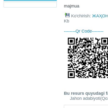
majmua
Ko'chirish:
ЖАҲОН
Kb
--------Qr Code--------
Bu resurs quyudagi fa
Jahon adabiyoti(Qozo