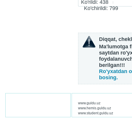
Ko'rildi: 438
Ko'chirildi: 799
Diqqat, chekl
Ma'lumotga fi
saytdan ro'y
foydalanuvch
berilgan!!!
Ro'yxatdan o
bosing.
www.guldu.uz
www.hemis.guldu.uz
www.student.guldu.uz