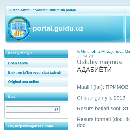
Guliston davlat universiteti ichki ta'lim portali
portal.guldu.uz
Gulchehra Mirzajonova Mi
Asosiy menyu
13:44:24
Uslubiy majmua
→
Bosh sahifa
АДАБИЁТИ
Elektron ta'lim resurslari jadvali
Original test online
Muallif (lar): ПРИМОВ
Izlash
Chiqarilgan yili: 2013
Resurs betlari soni: 81
Resurs formati (doc, doc
doc
Eng ko'p ko'rilgan resurslar