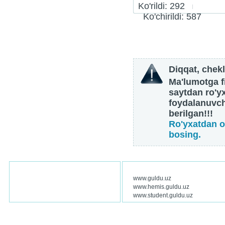
Ko'rildi: 292
Ko'chirildi: 587
Diqqat, chekl
Ma'lumotga fi
saytdan ro'y
foydalanuvch
berilgan!!!
Ro'yxatdan o
bosing.
www.guldu.uz
www.hemis.guldu.uz
www.student.guldu.uz