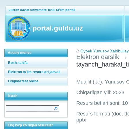
Guliston davlat universiteti ichki ta'lim portali
portal.guldu.uz
Oybek Yunusov Xabibullay
Asosiy menyu
Elektron darslik
→
Bosh sahifa
tayanch_harakat_t
Elektron ta'lim resurslari jadvali
Muallif (lar): Yunusov
Original test online
Chiqarilgan yili: 2023
Izlash
Resurs betlari soni: 10
Resurs formati (doc, doc
pptx
Eng ko'p ko'rilgan resurslar