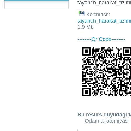
tayanch_harakat_tizim
Ko'chirish:
tayanch_harakat_tizim
1.9 Mb
--------Qr Code--------
Bu resurs quyudagi fa
Odam anatomiyasi