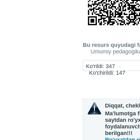
Bu resurs quyudagi fa
Umumiy pedagogik
Ko'rildi: 347
Ko'chirildi: 147
Diqqat, chekl
Ma'lumotga fi
saytdan ro'y
foydalanuvch
berilgan!!!
Ro'yxatdan o