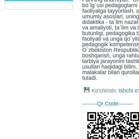
bo`lg`usi pedagoglarni
faoliyatga tayyorlash, 
umumiy asoslari, uning 
didaktika - ta`lim nazar
va amaliyoti, ta`lim va 
butunligi, pedagogika 
faoliyati va unga qo`yil
pedagogik kompetensi
O`zbekiston Respublikas
boshqarish, unga rahbar
tarbiya jarayonini tash
usullari haqidagi bilim
malakalar bilan qurolla
tutadi.
Ko'chirish:
Ishchi o
--------Qr Code--------