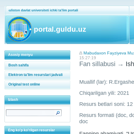
Guliston davlat universiteti ichki ta'lim portali
portal.guldu.uz
Mabudaxon Fayziyeva M
Asosiy menyu
15:27:19
Fan sillabusi
→
Ish
Bosh sahifa
Elektron ta'lim resurslari jadvali
Muallif (lar): R.Ergash
Original test online
Chiqarilgan yili: 2021
Izlash
Resurs betlari soni: 12
Resurs formati (doc, doc
doc
Eng ko'p ko'rilgan resurslar
Fanning ahamiyati. "U