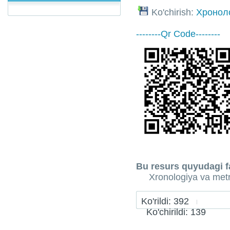
Ko'chirish:
Хроноло
--------Qr Code--------
Bu resurs quyudagi fa
Xronologiya va met
Ko'rildi: 392
Ko'chirildi: 139