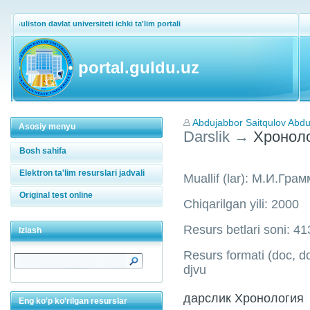
Guliston davlat universiteti ichki ta'lim portali
portal.guldu.uz
Abdujabbor Saitqulov Abduj
Asosiy menyu
Darslik
→
Хронол
Bosh sahifa
Elektron ta'lim resurslari jadvali
Muallif (lar): М.И.Грам
Original test online
Chiqarilgan yili: 2000
Resurs betlari soni: 41
Izlash
Resurs formati (doc, doc
djvu
дарслик Хронология
Eng ko'p ko'rilgan resurslar