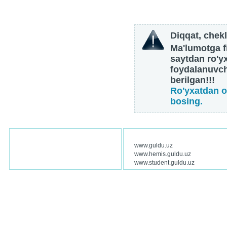
Diqqat, chekl
Ma'lumotga fi
saytdan ro'y
foydalanuvch
berilgan!!!
Ro'yxatdan o
bosing.
www.guldu.uz
www.hemis.guldu.uz
www.student.guldu.uz