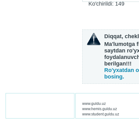
Ko'chirildi: 149
Diqqat, chekl
Ma'lumotga fi
saytdan ro'y
foydalanuvch
berilgan!!!
Ro'yxatdan o
bosing.
www.guldu.uz
www.hemis.guldu.uz
www.student.guldu.uz