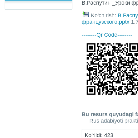
В.Распутин _Уроки ф
Ko'chirish:
В.Распу
французского.pptx
1.
--------Qr Code--------
Bu resurs quyudagi fa
Rus adabiyoti prakt
Ko'rildi: 423