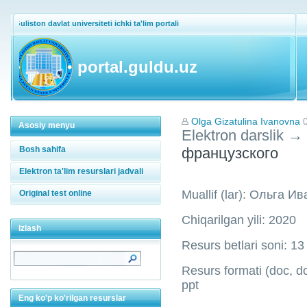
Guliston davlat universiteti ichki ta'lim portali
portal.guldu.uz
Olga Gizatulina Ivanovna
Asosiy menyu
Elektron darslik
→
Bosh sahifa
французского
Elektron ta'lim resurslari jadvali
Muallif (lar): Ольга 
Original test online
Chiqarilgan yili: 2020
Izlash
Resurs betlari soni: 13
Resurs formati (doc, doc
ppt
Eng ko'p ko'rilgan resurslar