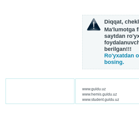
Diqqat, chekl
Ma'lumotga fi
saytdan ro'y
foydalanuvch
berilgan!!!
Ro'yxatdan o
bosing.
www.guldu.uz
www.hemis.guldu.uz
www.student.guldu.uz