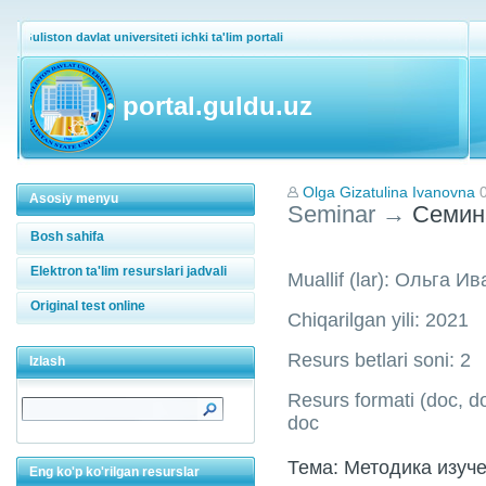
Guliston davlat universiteti ichki ta'lim portali
portal.guldu.uz
Olga Gizatulina Ivanovna
Asosiy menyu
Seminar
→
Семин
Bosh sahifa
Elektron ta'lim resurslari jadvali
Muallif (lar): Ольга 
Original test online
Chiqarilgan yili: 2021
Resurs betlari soni: 2
Izlash
Resurs formati (doc, doc
doc
Тема: Методика изуч
Eng ko'p ko'rilgan resurslar