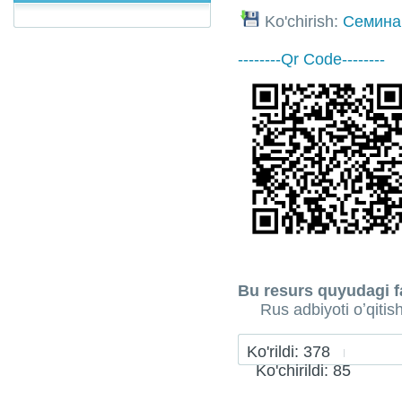
Ko'chirish:
Семина
--------Qr Code--------
Bu resurs quyudagi fa
Rus adbiyoti oʼqitis
Ko'rildi: 378
Ko'chirildi: 85