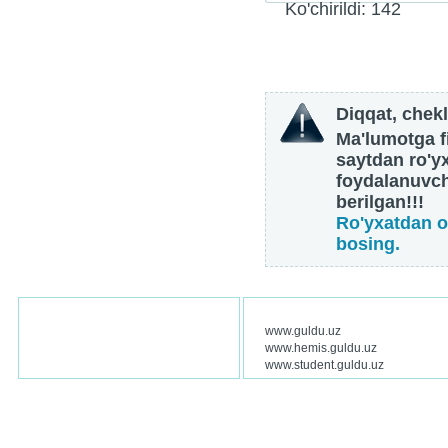
Ko'chirildi: 142
Diqqat, chekl
Ma'lumotga fi
saytdan ro'y
foydalanuvch
berilgan!!!
Ro'yxatdan o
bosing.
www.guldu.uz
www.hemis.guldu.uz
www.student.guldu.uz