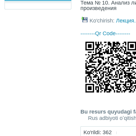
Тема № 10. Анализ л
произведения
Ko'chirish:
Лекция.
--------Qr Code--------
Bu resurs quyudagi fa
Rus adbiyoti oʼqitis
Ko'rildi: 362