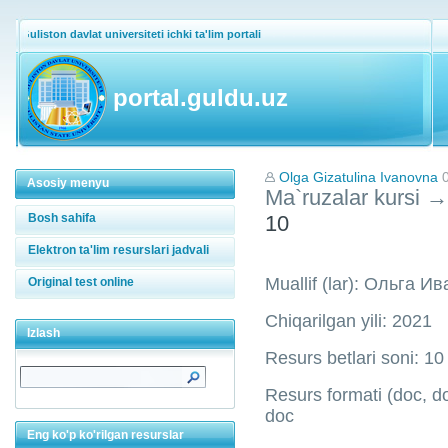
Guliston davlat universiteti ichki ta'lim portali
portal.guldu.uz
Olga Gizatulina Ivanovna
Asosiy menyu
Ma`ruzalar kursi
→
Bosh sahifa
10
Elektron ta'lim resurslari jadvali
Muallif (lar): Ольга 
Original test online
Chiqarilgan yili: 2021
Izlash
Resurs betlari soni: 10
Resurs formati (doc, doc
doc
Eng ko'p ko'rilgan resurslar