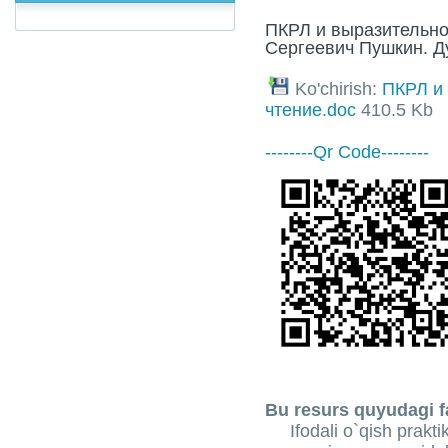
ПКРЛ и выразительно
Сергеевич Пушкин. Ду
Ko'chirish:
ПКРЛ и
чтение.doc
410.5 Kb
--------Qr Code--------
Bu resurs quyudagi fa
Ifodali o`qish prakti