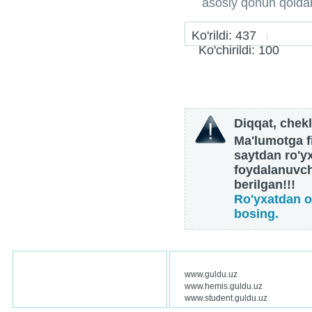
asosiy qonun qoidal
Ko'rildi: 437
Ko'chirildi: 100
Diqqat, chekl
Ma'lumotga fi
saytdan ro'y
foydalanuvch
berilgan!!!
Ro'yxatdan o
bosing.
www.guldu.uz
www.hemis.guldu.uz
www.student.guldu.uz