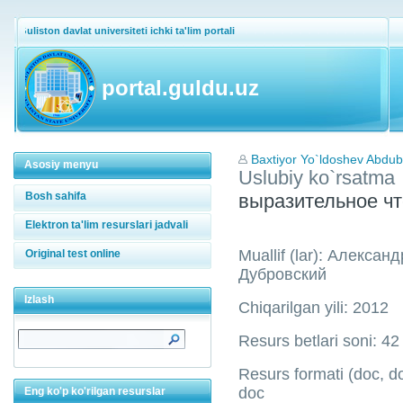
Guliston davlat universiteti ichki ta'lim portali
portal.guldu.uz
Baxtiyor Yo`ldoshev Abdu
Asosiy menyu
Uslubiy ko`rsatma
Bosh sahifa
выразительное 
Elektron ta'lim resurslari jadvali
Muallif (lar): Алекса
Original test online
Дубровский
Izlash
Chiqarilgan yili: 2012
Resurs betlari soni: 42
Resurs formati (doc, doc
doc
Eng ko'p ko'rilgan resurslar