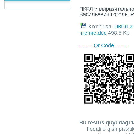
ПКРЛ и выразительно
Васильевич Гоголь. Р
Ko'chirish:
ПКРЛ и
чтение.doc
498.5 Kb
--------Qr Code--------
Bu resurs quyudagi fa
Ifodali o`qish prakti