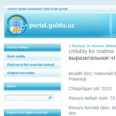
Guliston davlat universiteti ichki ta'lim portali
portal.guldu.uz
Baxtiyor Yo`ldoshev Abdu
Asosiy menyu
Uslubiy ko`rsatma
Bosh sahifa
выразительное 
Elektron ta'lim resurslari jadvali
Muallif (lar): Никола
Original test online
Ревизор
Izlash
Chiqarilgan yili: 2012
Resurs betlari soni: 73
Resurs formati (doc, doc
doc
Eng ko'p ko'rilgan resurslar