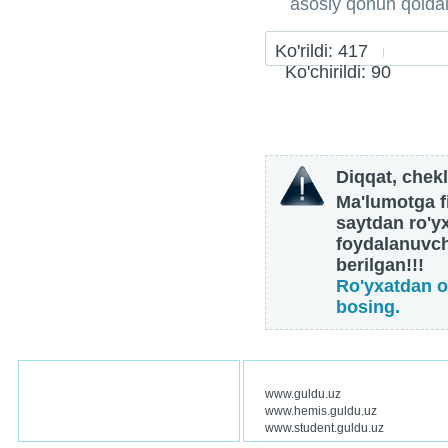
asosiy qonun qoidal
Ko'rildi: 417
Ko'chirildi: 90
Diqqat, chekl
Ma'lumotga fi
saytdan ro'y
foydalanuvch
berilgan!!!
Ro'yxatdan o
bosing.
www.guldu.uz
www.hemis.guldu.uz
www.student.guldu.uz